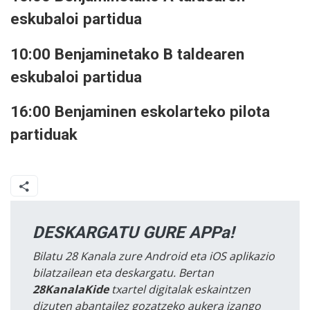
eskubaloi partidua
10:00 Benjaminetako B taldearen
eskubaloi partidua
16:00 Benjaminen eskolarteko pilota
partiduak
DESKARGATU GURE APPa!
Bilatu 28 Kanala zure Android eta iOS aplikazio
bilatzailean eta deskargatu. Bertan
28KanalaKide
txartel digitalak eskaintzen
dizuten abantailez gozatzeko aukera izango