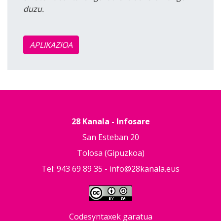
duzu.
APLIKAZIOA
28 Kanala - Infosare
San Esteban 20
Tolosa (Gipuzkoa)
Tel: 943 69 89 35 -
info@28kanala.eus
Codesyntaxek garatua