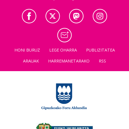
HONI BURUZ
LEGE OHARRA
PUBLIZITATEA
ARAUAK
HARREMANETARAKO
RSS