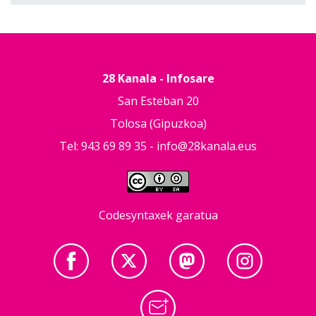
28 Kanala - Infosare
San Esteban 20
Tolosa (Gipuzkoa)
Tel: 943 69 89 35 -
info@28kanala.eus
Codesyntaxek garatua