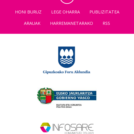
HONI BURUZ
LEGE OHARRA
PUBLIZITATEA
ARAUAK
HARREMANETARAKO
RSS