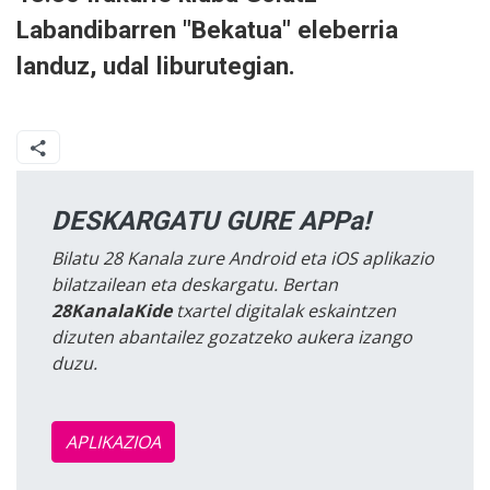
Labandibarren "Bekatua" eleberria
landuz, udal liburutegian.
DESKARGATU GURE APPa!
Bilatu 28 Kanala zure Android eta iOS aplikazio
bilatzailean eta deskargatu. Bertan
28KanalaKide
txartel digitalak eskaintzen
dizuten abantailez gozatzeko aukera izango
duzu.
APLIKAZIOA