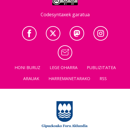
Codesyntaxek garatua
HONI BURUZ
LEGE OHARRA
PUBLIZITATEA
ARAUAK
HARREMANETARAKO
RSS