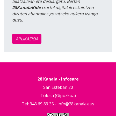
bilatzailean eta deskargatu. Bertan
28KanalaKide
txartel digitalak eskaintzen
dizuten abantailez gozatzeko aukera izango
duzu.
APLIKAZIOA
28 Kanala - Infosare
San Esteban 20
Tolosa (Gipuzkoa)
Tel: 943 69 89 35 -
info@28kanala.eus