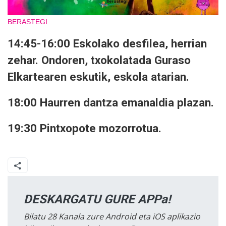
BERASTEGI
14:45-16:00 Eskolako desfilea, herrian
zehar. Ondoren, txokolatada Guraso
Elkartearen eskutik, eskola atarian.
18:00 Haurren dantza emanaldia plazan.
19:30 Pintxopote mozorrotua.
DESKARGATU GURE APPa!
Bilatu 28 Kanala zure Android eta iOS aplikazio