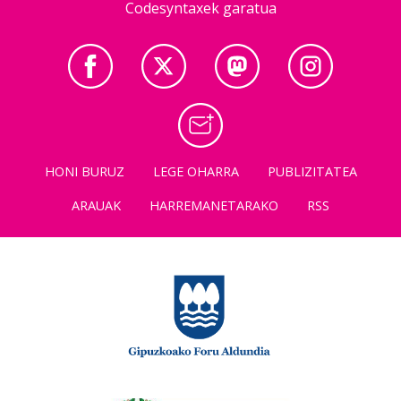
Codesyntaxek garatua
HONI BURUZ
LEGE OHARRA
PUBLIZITATEA
ARAUAK
HARREMANETARAKO
RSS