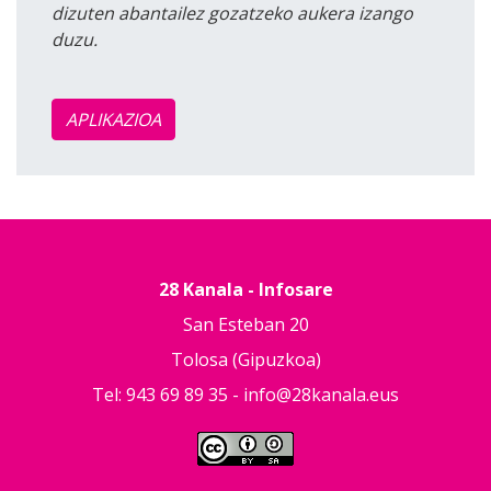
dizuten abantailez gozatzeko aukera izango
duzu.
APLIKAZIOA
28 Kanala - Infosare
San Esteban 20
Tolosa (Gipuzkoa)
Tel: 943 69 89 35 -
info@28kanala.eus