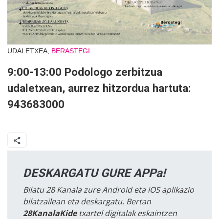
UDALETXEA,
BERASTEGI
9:00-13:00 Podologo zerbitzua
udaletxean, aurrez hitzordua hartuta:
943683000
DESKARGATU GURE APPa!
Bilatu 28 Kanala zure Android eta iOS aplikazio
bilatzailean eta deskargatu. Bertan
28KanalaKide
txartel digitalak eskaintzen