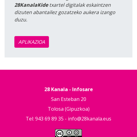
28KanalaKide
txartel digitalak eskaintzen
dizuten abantailez gozatzeko aukera izango
duzu.
APLIKAZIOA
28 Kanala - Infosare
San Esteban 20
Tolosa (Gipuzkoa)
Tel: 943 69 89 35 -
info@28kanala.eus