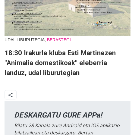
UDAL LIBURUTEGIA,
BERASTEGI
18:30 Irakurle kluba Esti Martinezen
"Animalia domestikoak" eleberria
landuz, udal liburutegian
DESKARGATU GURE APPa!
Bilatu 28 Kanala zure Android eta iOS aplikazio
bilatzailean eta deskargatu. Bertan