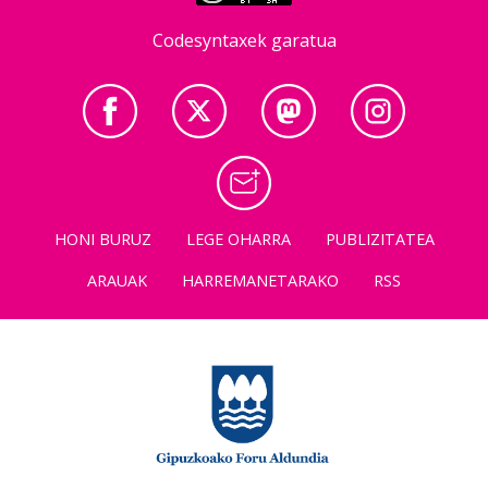
Codesyntaxek garatua
HONI BURUZ
LEGE OHARRA
PUBLIZITATEA
ARAUAK
HARREMANETARAKO
RSS