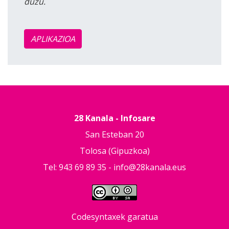
duzu.
APLIKAZIOA
28 Kanala - Infosare
San Esteban 20
Tolosa (Gipuzkoa)
Tel: 943 69 89 35 -
info@28kanala.eus
Codesyntaxek garatua