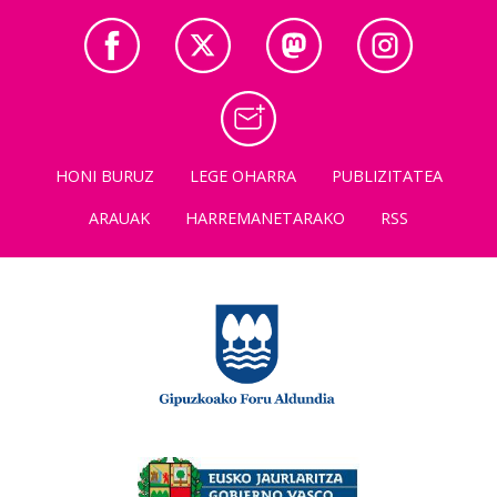
HONI BURUZ
LEGE OHARRA
PUBLIZITATEA
ARAUAK
HARREMANETARAKO
RSS