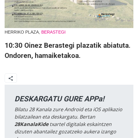
HERRIKO PLAZA,
BERASTEGI
10:30 Oinez Berastegi plazatik abiatuta.
Ondoren, hamaiketakoa.
DESKARGATU GURE APPa!
Bilatu 28 Kanala zure Android eta iOS aplikazio
bilatzailean eta deskargatu. Bertan
28KanalaKide
txartel digitalak eskaintzen
dizuten abantailez gozatzeko aukera izango