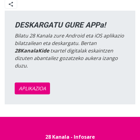
DESKARGATU GURE APPa!
Bilatu 28 Kanala zure Android eta iOS aplikazio
bilatzailean eta deskargatu. Bertan
28KanalaKide
txartel digitalak eskaintzen
dizuten abantailez gozatzeko aukera izango
duzu.
APLIKAZIOA
28 Kanala - Infosare