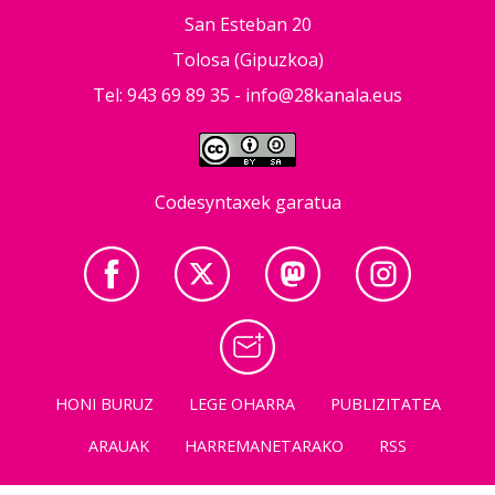
San Esteban 20
Tolosa (Gipuzkoa)
Tel: 943 69 89 35 -
info@28kanala.eus
Codesyntaxek garatua
HONI BURUZ
LEGE OHARRA
PUBLIZITATEA
ARAUAK
HARREMANETARAKO
RSS