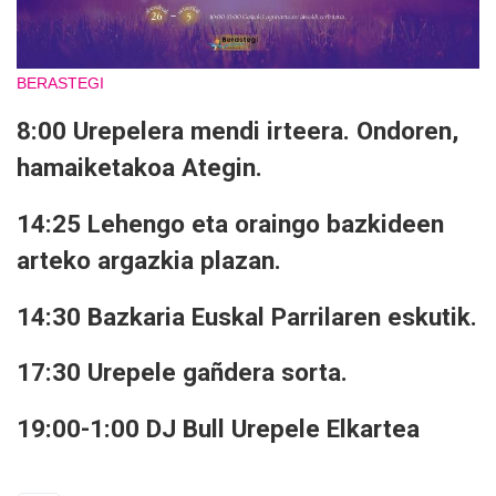
BERASTEGI
8:00 Urepelera mendi irteera. Ondoren,
hamaiketakoa Ategin.
14:25 Lehengo eta oraingo bazkideen
arteko argazkia plazan.
14:30 Bazkaria Euskal Parrilaren eskutik.
17:30 Urepele gañdera sorta.
19:00-1:00 DJ Bull Urepele Elkartea