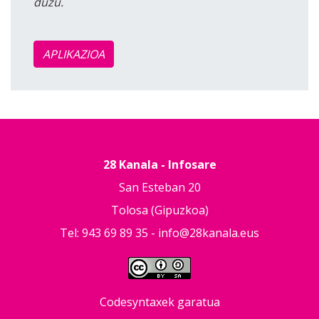
duzu.
APLIKAZIOA
28 Kanala - Infosare
San Esteban 20
Tolosa (Gipuzkoa)
Tel: 943 69 89 35 -
info@28kanala.eus
Codesyntaxek garatua