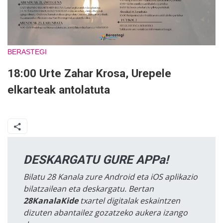
BERASTEGI
18:00 Urte Zahar Krosa, Urepele
elkarteak antolatuta
DESKARGATU GURE APPa!
Bilatu 28 Kanala zure Android eta iOS aplikazio
bilatzailean eta deskargatu. Bertan
28KanalaKide
txartel digitalak eskaintzen
dizuten abantailez gozatzeko aukera izango