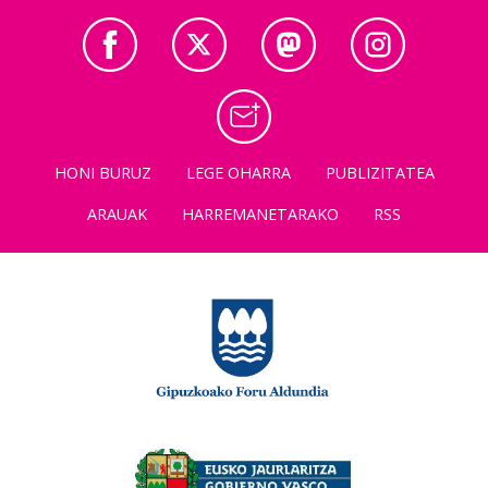
HONI BURUZ
LEGE OHARRA
PUBLIZITATEA
ARAUAK
HARREMANETARAKO
RSS