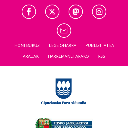
HONI BURUZ
LEGE OHARRA
PUBLIZITATEA
ARAUAK
HARREMANETARAKO
RSS