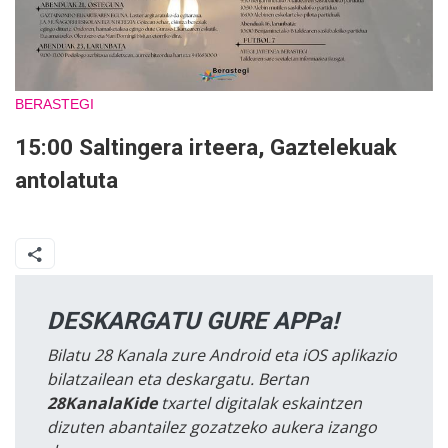
BERASTEGI
15:00 Saltingera irteera, Gaztelekuak
antolatuta
DESKARGATU GURE APPa!
Bilatu 28 Kanala zure Android eta iOS aplikazio
bilatzailean eta deskargatu. Bertan
28KanalaKide
txartel digitalak eskaintzen
dizuten abantailez gozatzeko aukera izango