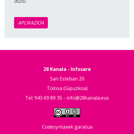
duzu.
APLIKAZIOA
28 Kanala - Infosare
San Esteban 20
Tolosa (Gipuzkoa)
Tel: 943 69 89 35 -
info@28kanala.eus
Codesyntaxek garatua