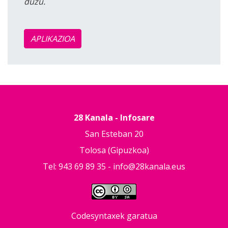
duzu.
APLIKAZIOA
28 Kanala - Infosare
San Esteban 20
Tolosa (Gipuzkoa)
Tel: 943 69 89 35 -
info@28kanala.eus
Codesyntaxek garatua