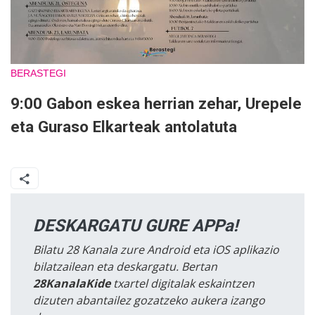
BERASTEGI
9:00 Gabon eskea herrian zehar, Urepele
eta Guraso Elkarteak antolatuta
DESKARGATU GURE APPa!
Bilatu 28 Kanala zure Android eta iOS aplikazio
bilatzailean eta deskargatu. Bertan
28KanalaKide
txartel digitalak eskaintzen
dizuten abantailez gozatzeko aukera izango