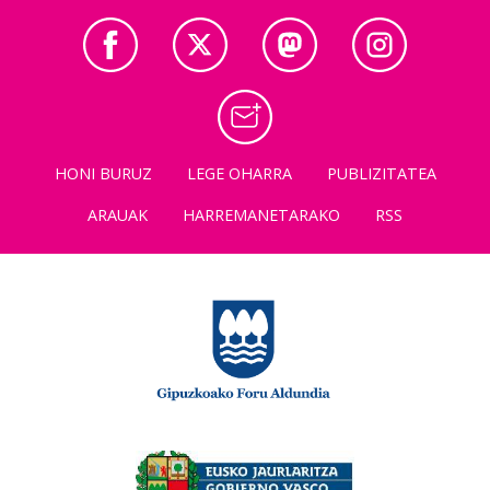
HONI BURUZ
LEGE OHARRA
PUBLIZITATEA
ARAUAK
HARREMANETARAKO
RSS