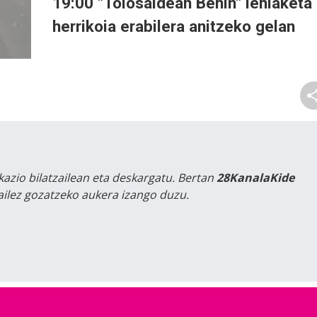
19:00 "Tolosaldean Behin" lehiaketa
herrikoia erabilera anitzeko gelan
kazio bilatzailean eta deskargatu. Bertan
28KanalaKide
tailez gozatzeko aukera izango duzu.