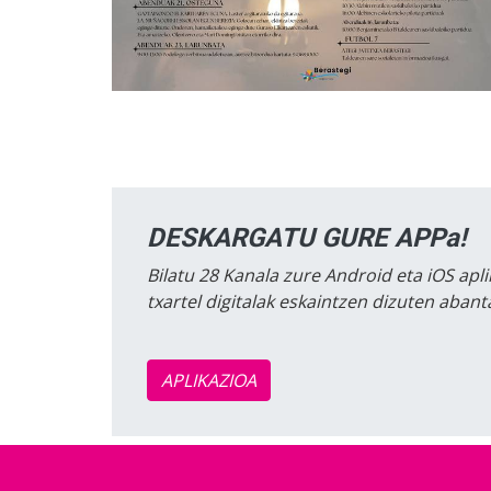
DESKARGATU GURE APPa!
Bilatu 28 Kanala zure Android eta iOS apli
txartel digitalak eskaintzen dizuten aban
APLIKAZIOA