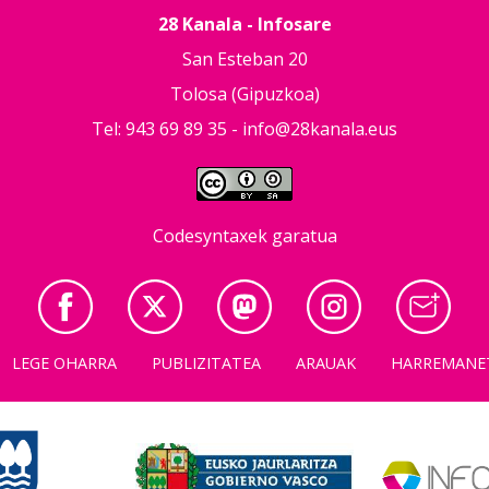
28 Kanala - Infosare
San Esteban 20
Tolosa (Gipuzkoa)
Tel: 943 69 89 35 -
info@28kanala.eus
Codesyntaxek garatua
LEGE OHARRA
PUBLIZITATEA
ARAUAK
HARREMANE