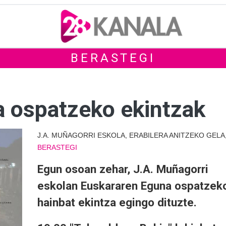
BERASTEGI
 ospatzeko ekintzak
J.A. MUÑAGORRI ESKOLA, ERABILERA ANITZEKO GELA
BERASTEGI
Egun osoan zehar, J.A. Muñagorri
eskolan Euskararen Eguna ospatzek
hainbat ekintza egingo dituzte.