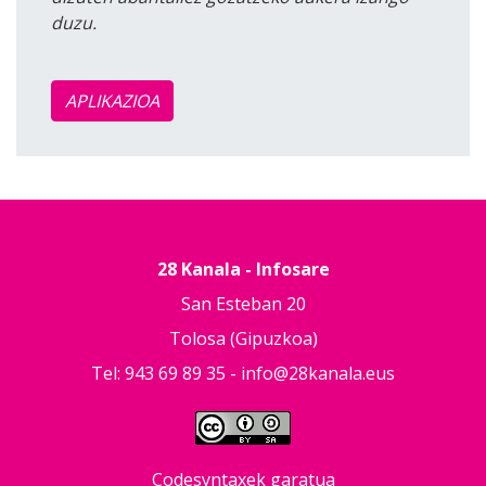
duzu.
APLIKAZIOA
28 Kanala - Infosare
San Esteban 20
Tolosa (Gipuzkoa)
Tel: 943 69 89 35 -
info@28kanala.eus
Codesyntaxek garatua