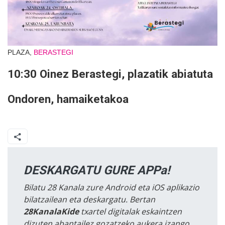
PLAZA,
BERASTEGI
10:30 Oinez Berastegi, plazatik abiatuta
Ondoren, hamaiketakoa
DESKARGATU GURE APPa!
Bilatu 28 Kanala zure Android eta iOS aplikazio
bilatzailean eta deskargatu. Bertan
28KanalaKide
txartel digitalak eskaintzen
dizuten abantailez gozatzeko aukera izango