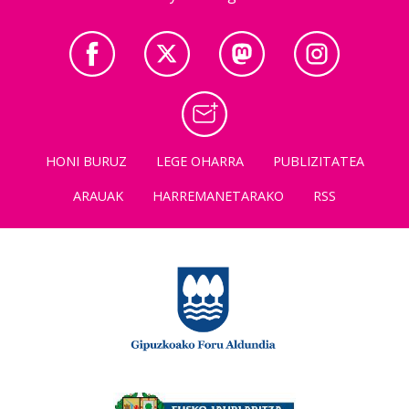
HONI BURUZ
LEGE OHARRA
PUBLIZITATEA
ARAUAK
HARREMANETARAKO
RSS