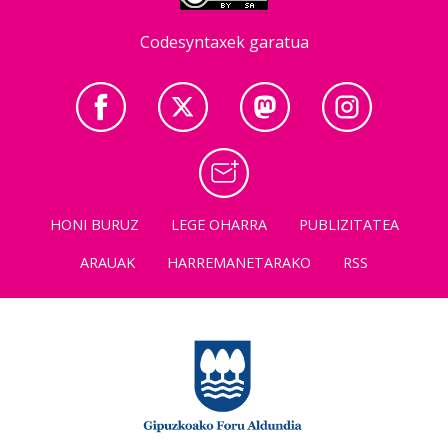
Codesyntaxek garatua
HONI BURUZ
LEGE OHARRA
PUBLIZITATEA
ARAUAK
HARREMANETARAKO
RSS