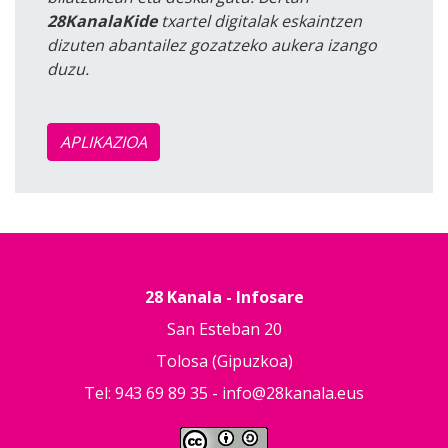
28KanalaKide
txartel digitalak eskaintzen
dizuten abantailez gozatzeko aukera izango
duzu.
APLIKAZIOA
28 Kanala - Infosare
San Esteban 20
Tolosa (Gipuzkoa)
Tel: 943 69 89 35 -
info@28kanala.eus