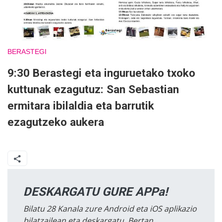
BERASTEGI
9:30 Berastegi eta inguruetako txoko
kuttunak ezagutuz: San Sebastian
ermitara ibilaldia eta barrutik
ezagutzeko aukera
DESKARGATU GURE APPa!
Bilatu 28 Kanala zure Android eta iOS aplikazio
bilatzailean eta deskargatu. Bertan