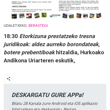
UDALETXEKO,
BERASTEGI
18:30
Etorkizuna prestatzeko tresna
juridikoak: aldez aurreko borondateak,
botere prebentiboak
hitzaldia, Hurkoako
Andikona Uriarteren eskutik,
DESKARGATU GURE APPa!
Bilatu 28 Kanala zure Android eta iOS aplikazio
bilatzailean eta deskargatu. Bertan