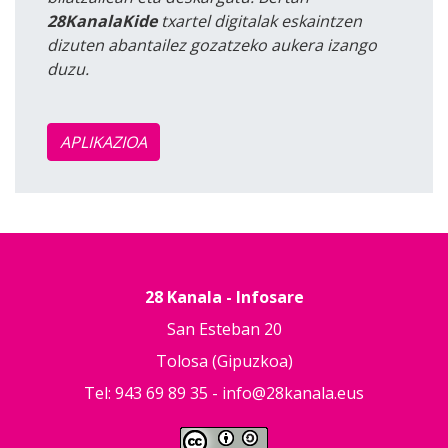
28KanalaKide
txartel digitalak eskaintzen
dizuten abantailez gozatzeko aukera izango
duzu.
APLIKAZIOA
28 Kanala - Infosare
San Esteban 20
Tolosa (Gipuzkoa)
Tel: 943 69 89 35 -
info@28kanala.eus