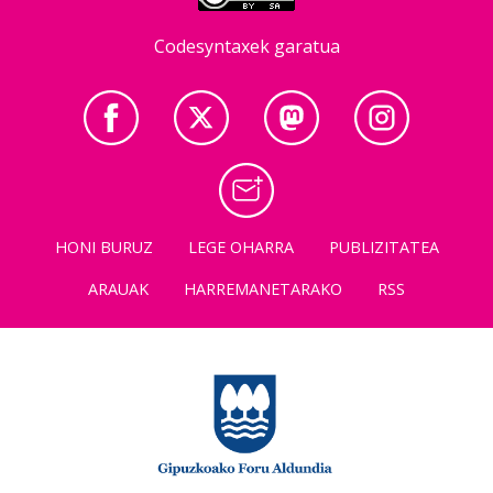
Codesyntaxek garatua
HONI BURUZ
LEGE OHARRA
PUBLIZITATEA
ARAUAK
HARREMANETARAKO
RSS