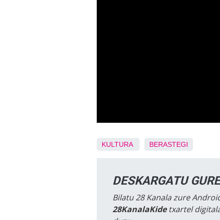
KULTURA
BERASTEGI
DESKARGATU GURE
Bilatu 28 Kanala zure Android
28KanalaKide
txartel digita