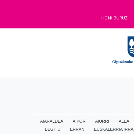
HONI BURUZ
AIARALDEA
AIKOR
AIURRI
ALEA
BEGITU
ERRAN
EUSKALERRIA IRRA