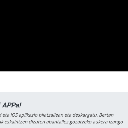
 APPa!
 eta iOS aplikazio bilatzailean eta deskargatu. Bertan
lak eskaintzen dizuten abantailez gozatzeko aukera izango