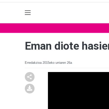
Eman diote hasier
Erredakzioa
2015eko urriaren 26a