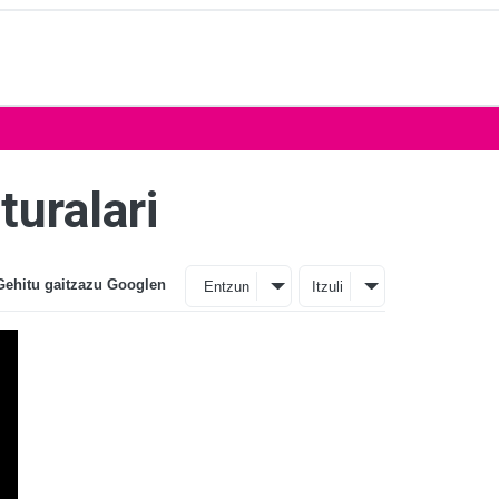
turalari
Gehitu gaitzazu Googlen
Entzun
Itzuli