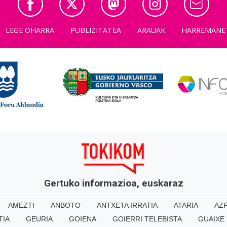
LEGE OHARRA
PUBLIZITATEA
ARAUAK
HARREMANE
Gertuko informazioa, euskaraz
AMEZTI
ANBOTO
ANTXETA IRRATIA
ATARIA
AZP
TIA
GEURIA
GOIENA
GOIERRI TELEBISTA
GUAIXE