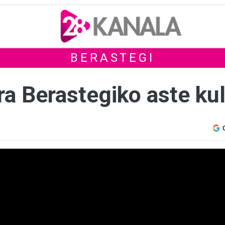
BERASTEGI
a Berastegiko aste kul