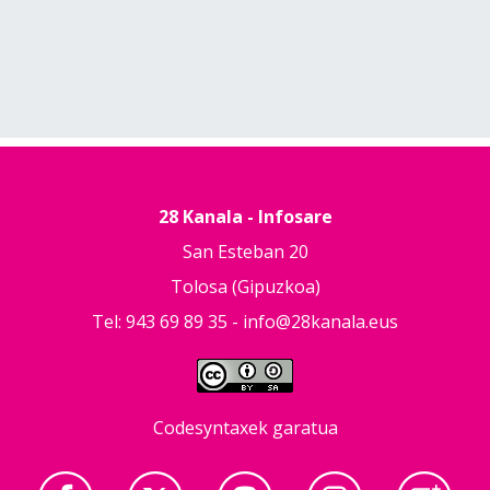
28 Kanala - Infosare
San Esteban 20
Tolosa (Gipuzkoa)
Tel: 943 69 89 35 -
info@28kanala.eus
Codesyntaxek garatua