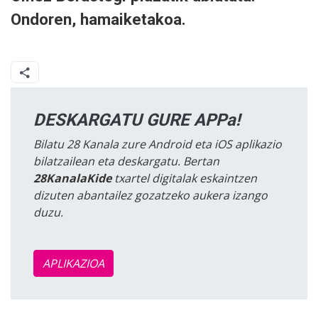
Ondoren, hamaiketakoa.
DESKARGATU GURE APPa!
Bilatu 28 Kanala zure Android eta iOS aplikazio
bilatzailean eta deskargatu. Bertan
28KanalaKide
txartel digitalak eskaintzen
dizuten abantailez gozatzeko aukera izango
duzu.
APLIKAZIOA