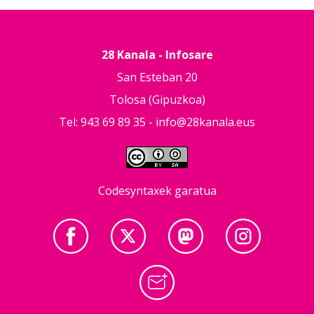
28 Kanala - Infosare
San Esteban 20
Tolosa (Gipuzkoa)
Tel: 943 69 89 35 -
info@28kanala.eus
Codesyntaxek garatua