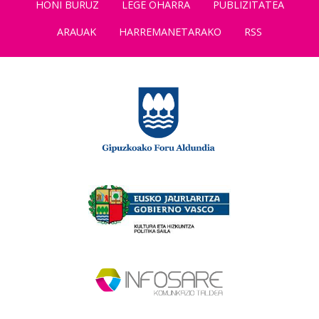
HONI BURUZ
LEGE OHARRA
PUBLIZITATEA
ARAUAK
HARREMANETARAKO
RSS