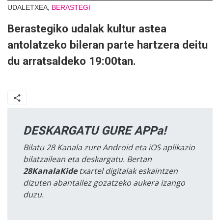
UDALETXEA,
BERASTEGI
Berastegiko udalak kultur astea
antolatzeko bileran parte hartzera deitu
du arratsaldeko 19:00tan.
DESKARGATU GURE APPa!
Bilatu 28 Kanala zure Android eta iOS aplikazio
bilatzailean eta deskargatu. Bertan
28KanalaKide
txartel digitalak eskaintzen
dizuten abantailez gozatzeko aukera izango
duzu.