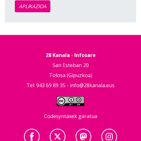
APLIKAZIOA
28 Kanala - Infosare
San Esteban 20
Tolosa (Gipuzkoa)
Tel: 943 69 89 35 -
info@28kanala.eus
Codesyntaxek garatua