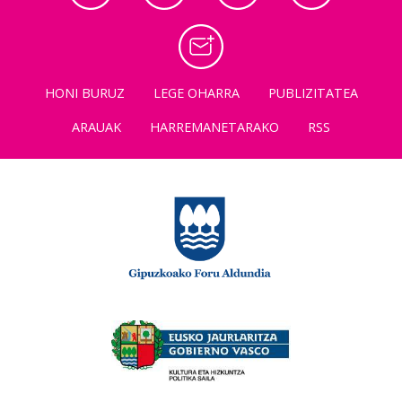
HONI BURUZ
LEGE OHARRA
PUBLIZITATEA
ARAUAK
HARREMANETARAKO
RSS