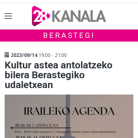
BERASTEGI
2023/09/14
19:00 - 21:00
Kultur astea antolatzeko
bilera Berastegiko
udaletxean