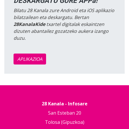
DESKARGATU GURE APPa!
Bilatu 28 Kanala zure Android eta iOS aplikazio
bilatzailean eta deskargatu. Bertan
28KanalaKide
txartel digitalak eskaintzen
dizuten abantailez gozatzeko aukera izango
duzu.
APLIKAZIOA
28 Kanala - Infosare
San Esteban 20
Tolosa (Gipuzkoa)