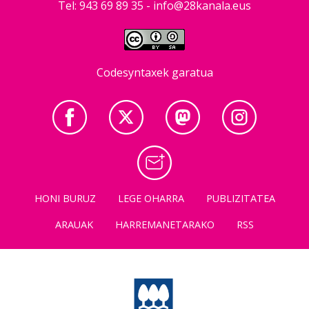
Tel: 943 69 89 35 -
info@28kanala.eus
Codesyntaxek garatua
HONI BURUZ
LEGE OHARRA
PUBLIZITATEA
ARAUAK
HARREMANETARAKO
RSS