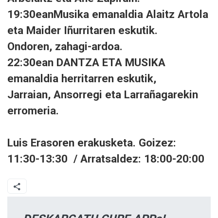
19:30eanMusika emanaldia Alaitz Artola
eta Maider Iñurritaren eskutik.
Ondoren, zahagi-ardoa.
22:30ean DANTZA ETA MUSIKA
emanaldia herritarren eskutik,
Jarraian, Ansorregi eta Larrañagarekin
erromeria.
Luis Erasoren erakusketa. Goizez:
11:30-13:30 / Arratsaldez: 18:00-20:00