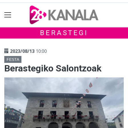
BERASTEGI
2023/08/13
10:00
FESTA
Berastegiko Salontzoak