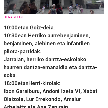
BERASTEGI
10:00etan Goiz-deia.
10:30ean Herriko aurrebenjaminen,
benjaminen, alebinen eta infantilen
pilota-partidak.
Jarraian, herriko dantza-eskolako
haurren dantza-emanaldia eta dantza-
soka.
18:00etanHerri-kirolak:
Ibon Garaiburu, Andoni Izeta VI, Xabat
Olaizola, Lur Errekondo, Amalur
Arbelaitz eta Ane Zapirain.