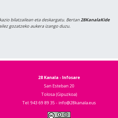
kazio bilatzailean eta deskargatu. Bertan
28KanalaKide
tailez gozatzeko aukera izango duzu.
28 Kanala - Infosare
San Esteban 20
Tolosa (Gipuzkoa)
Tel: 943 69 89 35 -
info@28kanala.eus