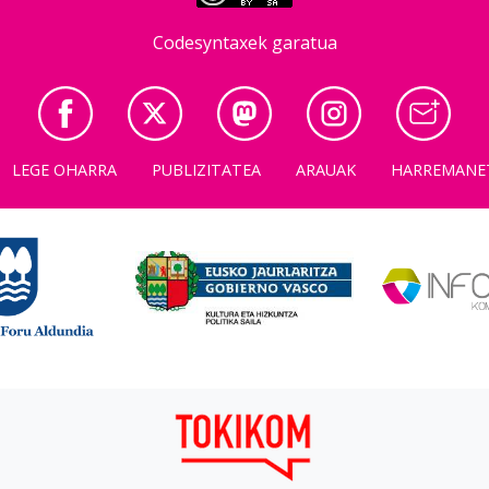
Codesyntaxek garatua
LEGE OHARRA
PUBLIZITATEA
ARAUAK
HARREMANE