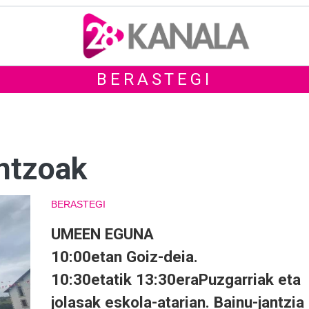
BERASTEGI
ntzoak
BERASTEGI
UMEEN EGUNA
10:00etan Goiz-deia.
10:30etatik 13:30eraPuzgarriak eta
jolasak eskola-atarian. Bainu-jantzia