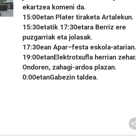
ekartzea komeni da.
15:00etan Plater tiraketa Artalekun.
15:30etatik 17:30etara Berriz ere
puzgarriak eta jolasak.
17:30ean Apar–festa eskola-atarian
19:00etanElektrotxufla herrian zehar
Ondoren, zahagi-ardoa plazan.
0:00etanGabezin taldea.