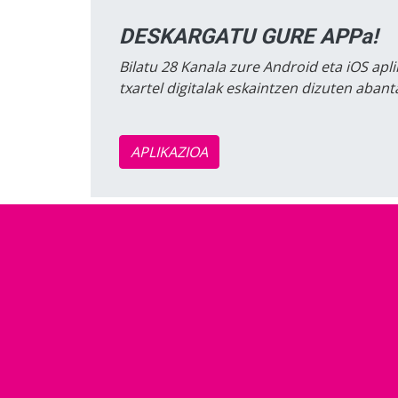
DESKARGATU GURE APPa!
Bilatu 28 Kanala zure Android eta iOS apli
txartel digitalak eskaintzen dizuten aban
APLIKAZIOA