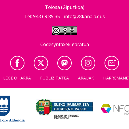
Tolosa (Gipuzkoa)
Tel: 943 69 89 35 -
info@28kanala.eus
Codesyntaxek garatua
LEGE OHARRA
PUBLIZITATEA
ARAUAK
HARREMANE