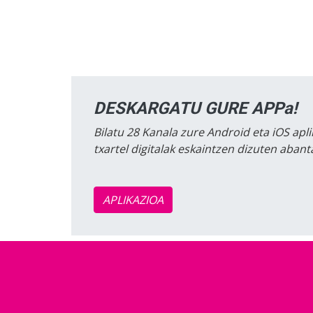
DESKARGATU GURE APPa!
Bilatu 28 Kanala zure Android eta iOS apli
txartel digitalak eskaintzen dizuten aban
APLIKAZIOA