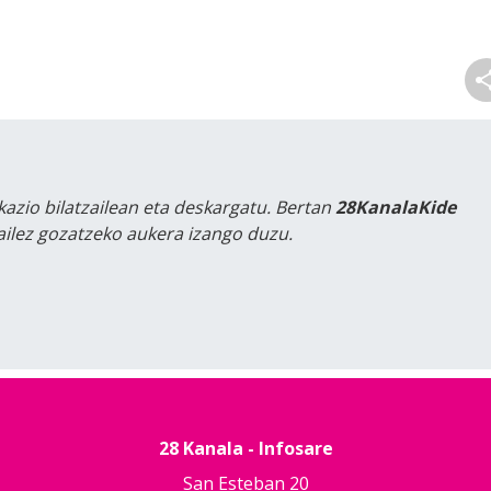
kazio bilatzailean eta deskargatu. Bertan
28KanalaKide
tailez gozatzeko aukera izango duzu.
28 Kanala - Infosare
San Esteban 20