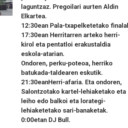
laguntzaz. Pregoilari aurten Aldin
Elkartea.
12:30ean Pala-txapelketetako finala
17:30ean Herritarren arteko herri-
kirol eta pentatloi erakustaldia
eskola-atarian.
Ondoren, perku-poteoa, herriko
batukada-taldearen eskutik.
21:30eanHerri-afaria. Eta ondoren,
Salontzotako kartel-lehiaketako eta
leiho edo balkoi eta lorategi-
lehiaketetako sari-banaketak.
0:00etan DJ Bull.