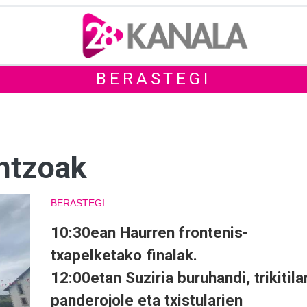
BERASTEGI
ntzoak
BERASTEGI
10:30ean Haurren frontenis-
txapelketako finalak.
12:00etan Suziria buruhandi, trikitilar
panderojole eta txistularien