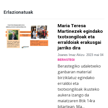
Erlazionatuak
Maria Teresa
Martinezek egindako
txotxongiloak eta
erraldoiak erakusgai
jarriko dira
Joanes Imaz Akizu
2023 mai 04
BERASTEGI
Berastegiko udaletxeko
ganbaran material
birziklatuz egindako
erraldoi eta
txotxongiloak ikusteko
aukera izango da
maiatzaren 8tik 14ra
bitartean. Ma…