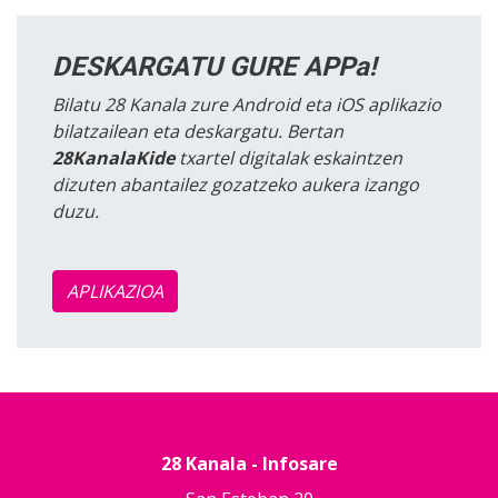
DESKARGATU GURE APPa!
Bilatu 28 Kanala zure Android eta iOS aplikazio
bilatzailean eta deskargatu. Bertan
28KanalaKide
txartel digitalak eskaintzen
dizuten abantailez gozatzeko aukera izango
duzu.
APLIKAZIOA
28 Kanala - Infosare