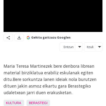
Gehitu gaitzazu Googlen
Entzun
Itzuli
Maria Teresa Martinezek bere denbora librean
material birziklatua erabiliz eskulanak egiten
ditu.Bere sorkuntza lanen ideiak nola burutzen
dituen jakin asmoz elkartu gara Berastegiko
udaletxean jarri duen erakusketan.
KULTURA
BERASTEGI