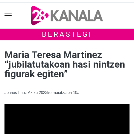
BERASTEGI
Maria Teresa Martinez
“jubilatutakoan hasi nintzen
figurak egiten”
Joanes Imaz Akizu
2023ko maiatzaren 10a