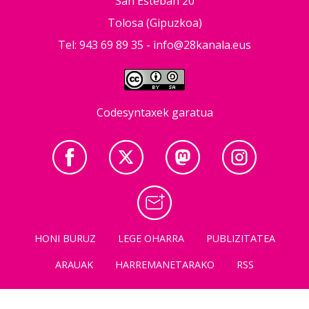
San Esteban 20
Tolosa (Gipuzkoa)
Tel: 943 69 89 35 -
info@28kanala.eus
Codesyntaxek garatua
HONI BURUZ
LEGE OHARRA
PUBLIZITATEA
ARAUAK
HARREMANETARAKO
RSS