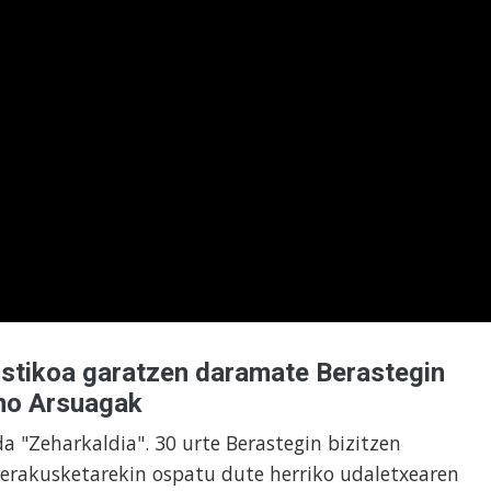
istikoa garatzen daramate Berastegin
no Arsuagak
a "Zeharkaldia". 30 urte Berastegin bizitzen
 erakusketarekin ospatu dute herriko udaletxearen