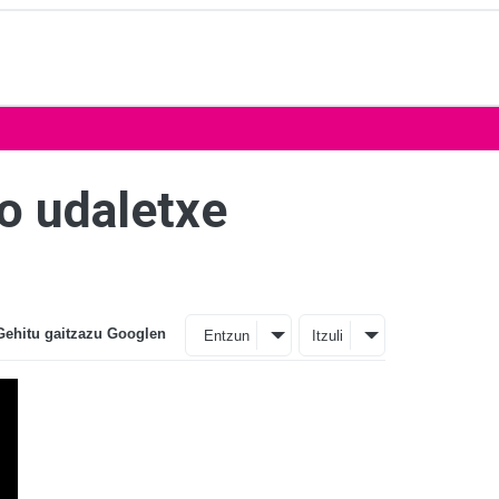
ko udaletxe
Gehitu gaitzazu Googlen
Entzun
Itzuli