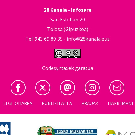
28 Kanala - Infosare
San Esteban 20
Tolosa (Gipuzkoa)
Tel: 943 69 89 35 -
info@28kanala.eus
Codesyntaxek garatua
LEGE OHARRA
PUBLIZITATEA
ARAUAK
HARREMANE