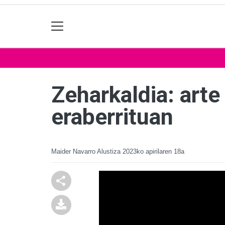
Zeharkaldia: art
eraberrituan
Maider Navarro Alustiza
2023ko apirilaren 18a