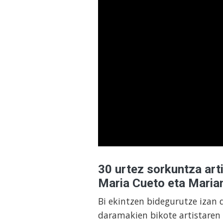
30 urtez sorkuntza art
Maria Cueto eta Maria
Bi ekintzen bidegurutze izan d
daramakien bikote artistaren