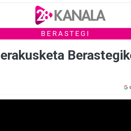
BERASTEGI
e erakusketa Berastegi