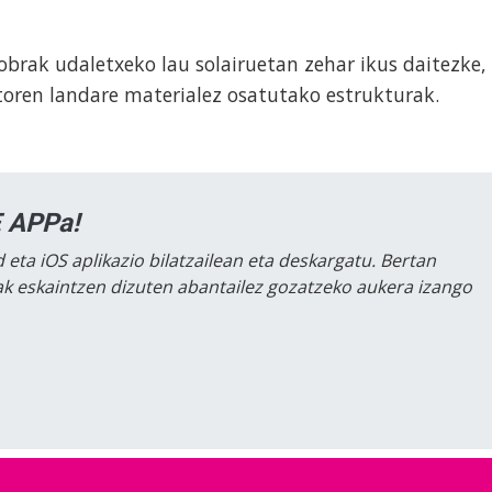
brak udaletxeko lau solairuetan zehar ikus daitezke,
oren landare materialez osatutako estrukturak.
 APPa!
 eta iOS aplikazio bilatzailean eta deskargatu. Bertan
lak eskaintzen dizuten abantailez gozatzeko aukera izango