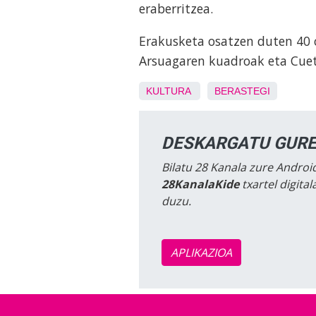
eraberritzea.
Erakusketa osatzen duten 40 o
Arsuagaren kuadroak eta Cuet
KULTURA
BERASTEGI
DESKARGATU GURE
Bilatu 28 Kanala zure Android
28KanalaKide
txartel digita
duzu.
APLIKAZIOA