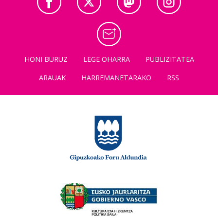
HONI BURUZ
LEGE OHARRA
PUBLIZITATEA
ARAUAK
HARREMANETARAKO
RSS