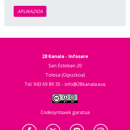
APLIKAZIOA
28 Kanala - Infosare
San Esteban 20
Tolosa (Gipuzkoa)
Tel: 943 69 89 35 -
info@28kanala.eus
Codesyntaxek garatua