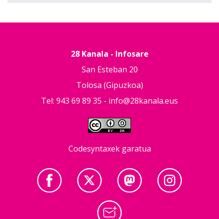
28 Kanala - Infosare
San Esteban 20
Tolosa (Gipuzkoa)
Tel: 943 69 89 35 -
info@28kanala.eus
Codesyntaxek garatua