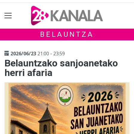
BELAUNTZA
2026/06/23
21:00 - 23:59
Belauntzako sanjoanetako
herri afaria