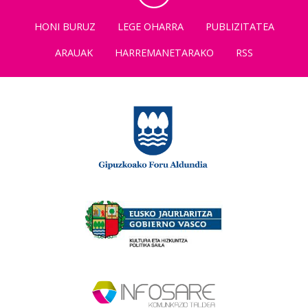
HONI BURUZ
LEGE OHARRA
PUBLIZITATEA
ARAUAK
HARREMANETARAKO
RSS