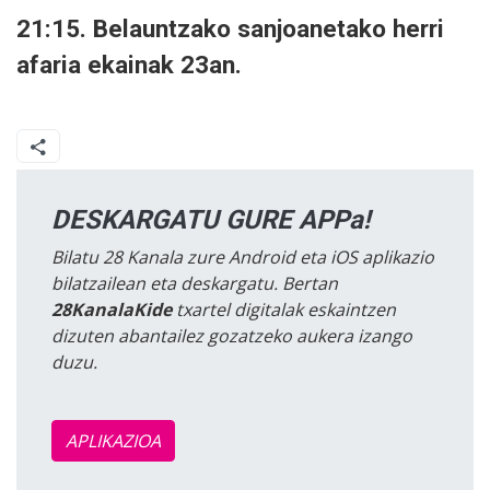
21:15. Belauntzako sanjoanetako herri
afaria ekainak 23an.
DESKARGATU GURE APPa!
Bilatu 28 Kanala zure Android eta iOS aplikazio
bilatzailean eta deskargatu. Bertan
28KanalaKide
txartel digitalak eskaintzen
dizuten abantailez gozatzeko aukera izango
duzu.
APLIKAZIOA