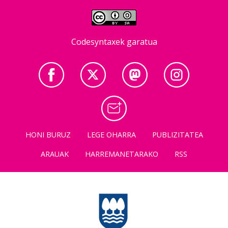
Codesyntaxek garatua
HONI BURUZ
LEGE OHARRA
PUBLIZITATEA
ARAUAK
HARREMANETARAKO
RSS