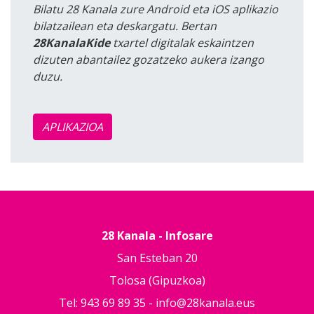
Bilatu 28 Kanala zure Android eta iOS aplikazio
bilatzailean eta deskargatu. Bertan
28KanalaKide
txartel digitalak eskaintzen
dizuten abantailez gozatzeko aukera izango
duzu.
APLIKAZIOA
28 Kanala - Infosare
San Esteban 20
Tolosa (Gipuzkoa)
Tel: 943 69 89 35 -
info@28kanala.eus