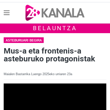
BELAUNTZA
ASTEBURUARI BEGIRA
Mus-a eta frontenis-a
asteburuko protagonistak
Maialen Bastarrika Luengo
2025eko urriaren 23a