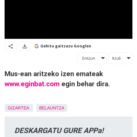
Gehitu gaitzazu Googlen
Entzun
Itzuli
Mus-ean aritzeko izen emateak
www.eginbat.com
egin behar dira.
GIZARTEA
BELAUNTZA
DESKARGATU GURE APPa!