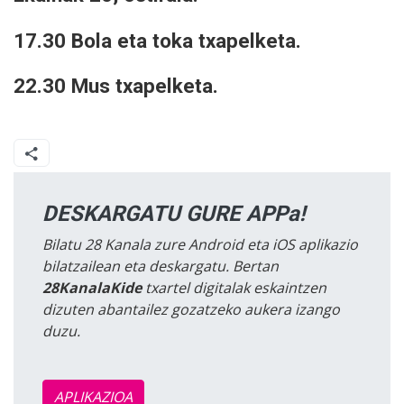
17.30 Bola eta toka txapelketa.
22.30 Mus txapelketa.
DESKARGATU GURE APPa!
Bilatu 28 Kanala zure Android eta iOS aplikazio
bilatzailean eta deskargatu. Bertan
28KanalaKide
txartel digitalak eskaintzen
dizuten abantailez gozatzeko aukera izango
duzu.
APLIKAZIOA