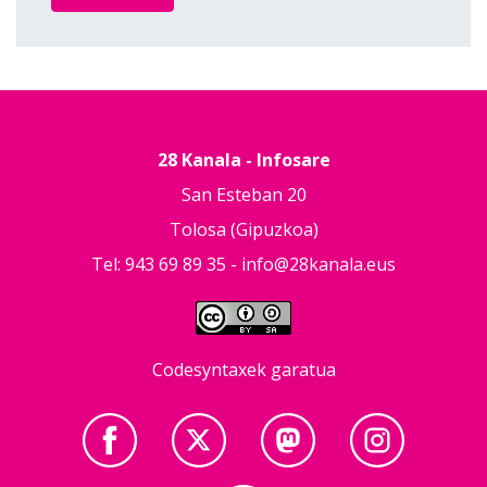
28 Kanala - Infosare
San Esteban 20
Tolosa (Gipuzkoa)
Tel: 943 69 89 35 -
info@28kanala.eus
Codesyntaxek garatua