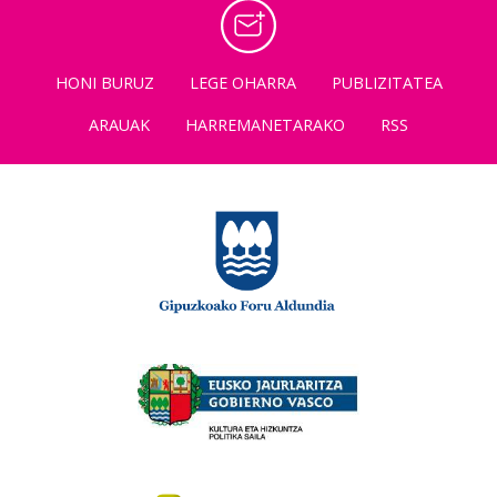
HONI BURUZ
LEGE OHARRA
PUBLIZITATEA
ARAUAK
HARREMANETARAKO
RSS