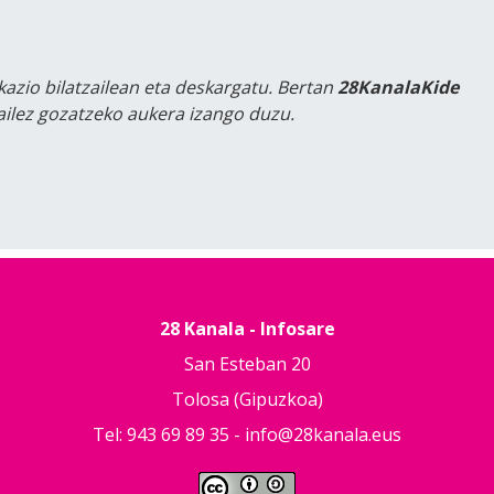
kazio bilatzailean eta deskargatu. Bertan
28KanalaKide
tailez gozatzeko aukera izango duzu.
28 Kanala - Infosare
San Esteban 20
Tolosa (Gipuzkoa)
Tel: 943 69 89 35 -
info@28kanala.eus