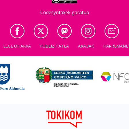
Codesyntaxek garatua
LEGE OHARRA
PUBLIZITATEA
ARAUAK
HARREMANE