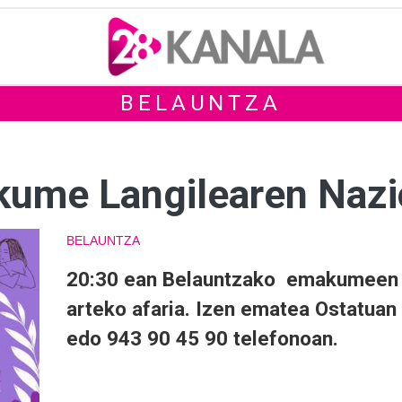
BELAUNTZA
kume Langilearen Nazi
BELAUNTZA
20:30 ean Belauntzako emakumeen
arteko afaria. Izen ematea Ostatuan
edo 943 90 45 90 telefonoan.