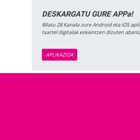
DESKARGATU GURE APPa!
Bilatu 28 Kanala zure Android eta iOS apli
txartel digitalak eskaintzen dizuten aban
APLIKAZIOA