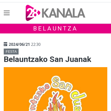
BELAUNTZA
2024/06/21
22:30
FESTA
Belauntzako San Juanak