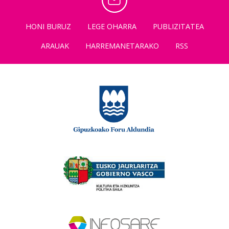
HONI BURUZ
LEGE OHARRA
PUBLIZITATEA
ARAUAK
HARREMANETARAKO
RSS