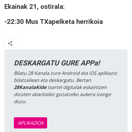
Ekainak 21, ostirala:
-22:30 Mus TXapelketa herrikoia
DESKARGATU GURE APPa!
Bilatu 28 Kanala zure Android eta iOS aplikazio
bilatzailean eta deskargatu. Bertan
28KanalaKide
txartel digitalak eskaintzen
dizuten abantailez gozatzeko aukera izango
duzu.
APLIKAZIOA