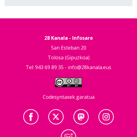
28 Kanala - Infosare
San Esteban 20
Tolosa (Gipuzkoa)
Tel: 943 69 89 35 -
info@28kanala.eus
Codesyntaxek garatua