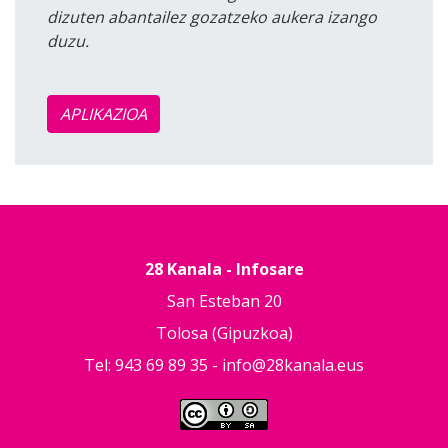
dizuten abantailez gozatzeko aukera izango
duzu.
APLIKAZIOA
28 Kanala - Infosare
San Esteban 20
Tolosa (Gipuzkoa)
Tel: 943 69 89 35 -
info@28kanala.eus