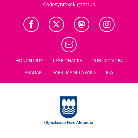
Codesyntaxek garatua
HONI BURUZ
LEGE OHARRA
PUBLIZITATEA
ARAUAK
HARREMANETARAKO
RSS