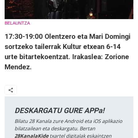
BELAUNTZA
17:30-19:00 Olentzero eta Mari Domingi
sortzeko tailerrak Kultur etxean 6-14
urte bitartekoentzat. Irakaslea: Zorione
Mendez.
DESKARGATU GURE APPa!
Bilatu 28 Kanala zure Android eta iOS aplikazio
bilatzailean eta deskargatu. Bertan
28KanalaKide
txartel digitalak eskaintzen