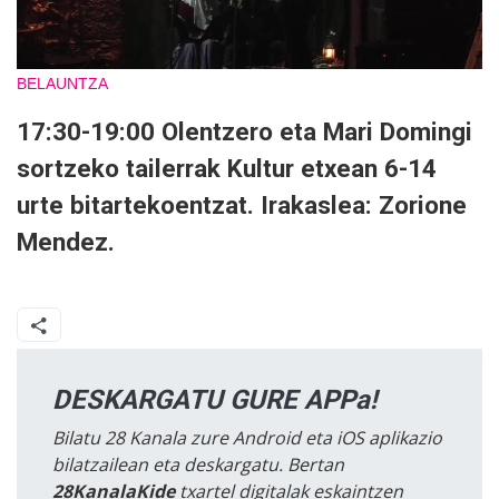
BELAUNTZA
17:30-19:00 Olentzero eta Mari Domingi
sortzeko tailerrak Kultur etxean 6-14
urte bitartekoentzat. Irakaslea: Zorione
Mendez.
DESKARGATU GURE APPa!
Bilatu 28 Kanala zure Android eta iOS aplikazio
bilatzailean eta deskargatu. Bertan
28KanalaKide
txartel digitalak eskaintzen