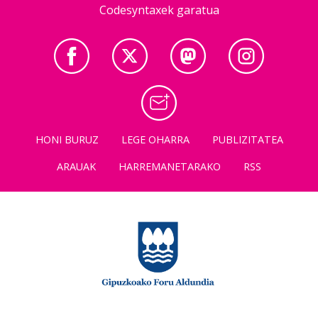
Codesyntaxek garatua
HONI BURUZ
LEGE OHARRA
PUBLIZITATEA
ARAUAK
HARREMANETARAKO
RSS