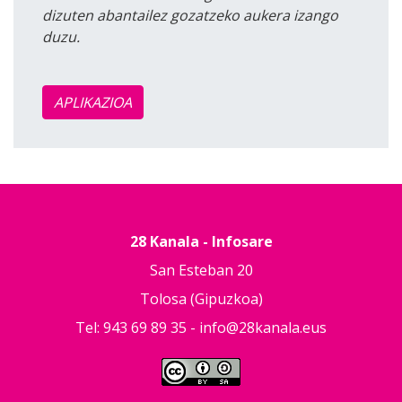
dizuten abantailez gozatzeko aukera izango
duzu.
APLIKAZIOA
28 Kanala - Infosare
San Esteban 20
Tolosa (Gipuzkoa)
Tel: 943 69 89 35 -
info@28kanala.eus