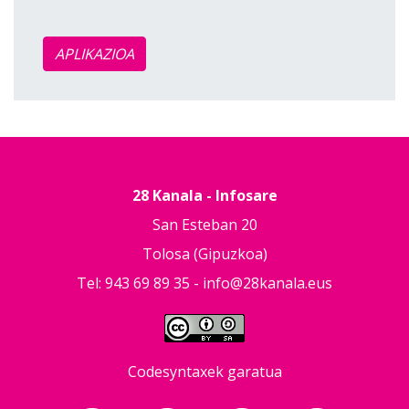
APLIKAZIOA
28 Kanala - Infosare
San Esteban 20
Tolosa (Gipuzkoa)
Tel: 943 69 89 35 -
info@28kanala.eus
Codesyntaxek garatua