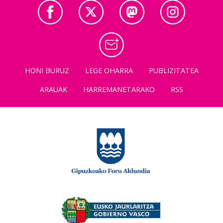
HONI BURUZ
LEGE OHARRA
PUBLIZITATEA
ARAUAK
HARREMANETARAKO
RSS