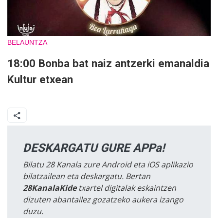
BELAUNTZA
18:00 Bonba bat naiz antzerki emanaldia
Kultur etxean
DESKARGATU GURE APPa!
Bilatu 28 Kanala zure Android eta iOS aplikazio
bilatzailean eta deskargatu. Bertan
28KanalaKide
txartel digitalak eskaintzen
dizuten abantailez gozatzeko aukera izango
duzu.