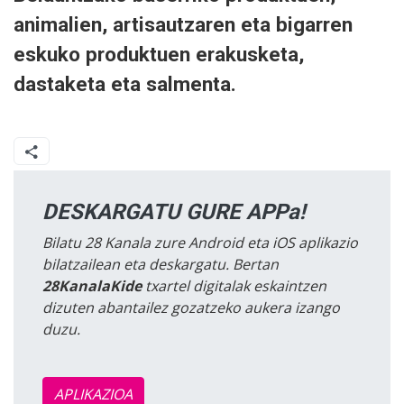
animalien, artisautzaren eta bigarren
eskuko produktuen erakusketa,
dastaketa eta salmenta.
DESKARGATU GURE APPa!
Bilatu 28 Kanala zure Android eta iOS aplikazio
bilatzailean eta deskargatu. Bertan
28KanalaKide
txartel digitalak eskaintzen
dizuten abantailez gozatzeko aukera izango
duzu.
APLIKAZIOA