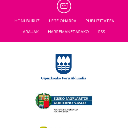
HONI BURUZ
LEGE OHARRA
PUBLIZITATEA
ARAUAK
HARREMANETARAKO
RSS