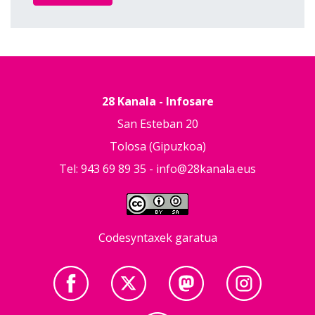
28 Kanala - Infosare
San Esteban 20
Tolosa (Gipuzkoa)
Tel: 943 69 89 35 -
info@28kanala.eus
Codesyntaxek garatua