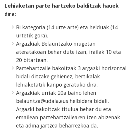
Lehiaketan parte hartzeko balditzak hauek
dira:
Bi kategoria (14 urte arte) eta helduak (14
urtetik gora).
Argazkiak Belauntzako mugetan
ateratakoan behar dute izan, irailak 10 eta
20 bitartean.
Partehartzaile bakoitzak 3 argazki horizontal
bidali ditzake gehienez, bertikalak
lehiaketatik kanpo geratuko dira.
Argazkiak urriak 20a baino lehen
belauntza@udala.eus helbidera bidali.
Argazki bakoitzak titulua behar du eta
emailean partehartzailearen izen abizenak
eta adina jartzea beharrezkoa da.