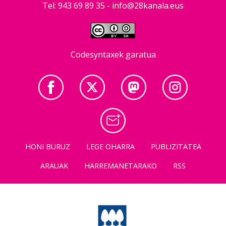
Tel: 943 69 89 35 -
info@28kanala.eus
Codesyntaxek garatua
HONI BURUZ
LEGE OHARRA
PUBLIZITATEA
ARAUAK
HARREMANETARAKO
RSS