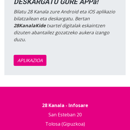
DESKARGATU GURE APPa!
Bilatu 28 Kanala zure Android eta iOS aplikazio
bilatzailean eta deskargatu. Bertan
28KanalaKide
txartel digitalak eskaintzen
dizuten abantailez gozatzeko aukera izango
duzu.
APLIKAZIOA
28 Kanala - Infosare
San Esteban 20
Tolosa (Gipuzkoa)