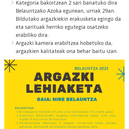
Kategoria bakoitzean 2 sari banatuko dira
Belauntzako Azoka egunean, urriak 29an.
Bildutako argazkiekin erakusketa egingo da
eta sarituak herriko egutegia osatzeko
erabiliko dira.
Argazki kamera erabiltzea hobetsiko da,
argazkien kalitateak ona behar baitu izan.