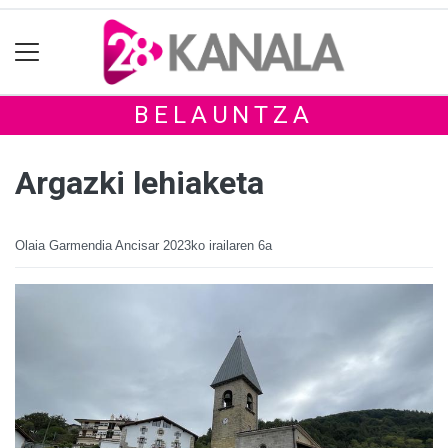
BELAUNTZA
Argazki lehiaketa
Olaia Garmendia Ancisar
2023ko irailaren 6a