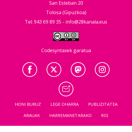
San Esteban 20
Tolosa (Gipuzkoa)
Tel: 943 69 89 35 -
info@28kanala.eus
Codesyntaxek garatua
HONI BURUZ
LEGE OHARRA
PUBLIZITATEA
ARAUAK
HARREMANETARAKO
RSS