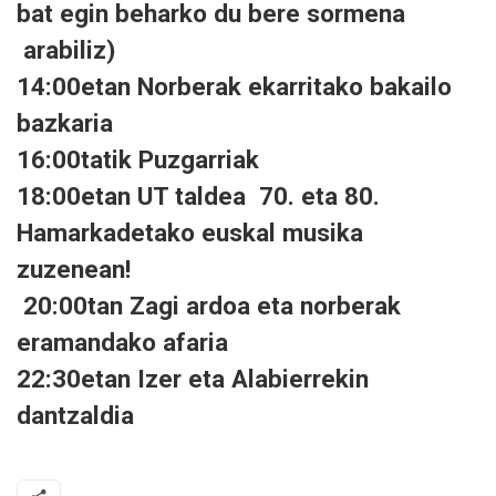
bat egin beharko du bere sormena
arabiliz)
14:00etan Norberak ekarritako bakailo
bazkaria
16:00tatik Puzgarriak
18:00etan UT taldea 70. eta 80.
Hamarkadetako euskal musika
zuzenean!
20:00tan Zagi ardoa eta norberak
eramandako afaria
22:30etan Izer eta Alabierrekin
dantzaldia