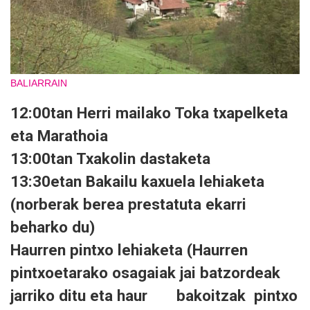
BALIARRAIN
12:00tan Herri mailako Toka txapelketa
eta Marathoia
13:00tan Txakolin dastaketa
13:30etan Bakailu kaxuela lehiaketa
(norberak berea prestatuta ekarri
beharko du)
Haurren pintxo lehiaketa (Haurren
pintxoetarako osagaiak jai batzordeak
jarriko ditu eta haur bakoitzak pintxo