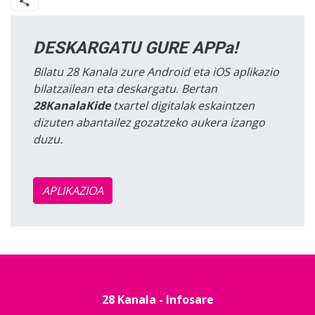
DESKARGATU GURE APPa!
Bilatu 28 Kanala zure Android eta iOS aplikazio
bilatzailean eta deskargatu. Bertan
28KanalaKide
txartel digitalak eskaintzen
dizuten abantailez gozatzeko aukera izango
duzu.
APLIKAZIOA
28 Kanala - Infosare