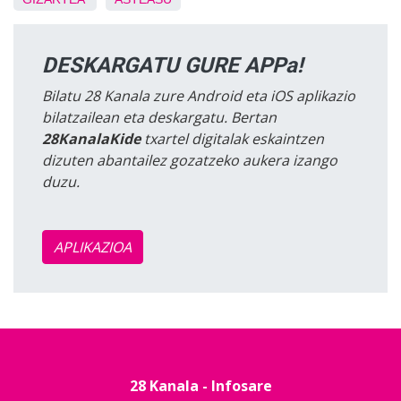
DESKARGATU GURE APPa!
Bilatu 28 Kanala zure Android eta iOS aplikazio
bilatzailean eta deskargatu. Bertan
28KanalaKide
txartel digitalak eskaintzen
dizuten abantailez gozatzeko aukera izango
duzu.
APLIKAZIOA
28 Kanala - Infosare