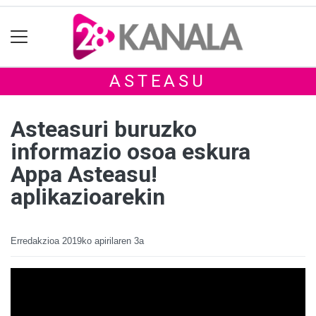
ASTEASU
Asteasuri buruzko
informazio osoa eskura
Appa Asteasu!
aplikazioarekin
Erredakzioa
2019ko apirilaren 3a