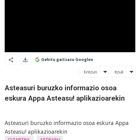
Gehitu gaitzazu Googlen
Entzun
Itzuli
Asteasuri buruzko informazio osoa
eskura Appa Asteasu! aplikazioarekin
Asteasuri buruzko informazio osoa eskura Appa
Asteasu! aplikazioarekin
GIZARTEA
ASTEASU