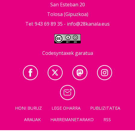
San Esteban 20
Tolosa (Gipuzkoa)
Tel: 943 69 89 35 -
info@28kanala.eus
Codesyntaxek garatua
HONI BURUZ
LEGE OHARRA
PUBLIZITATEA
ARAUAK
HARREMANETARAKO
RSS