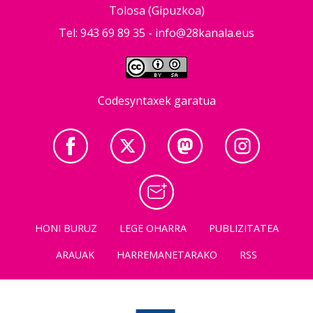
Tolosa (Gipuzkoa)
Tel: 943 69 89 35 -
info@28kanala.eus
Codesyntaxek garatua
HONI BURUZ
LEGE OHARRA
PUBLIZITATEA
ARAUAK
HARREMANETARAKO
RSS