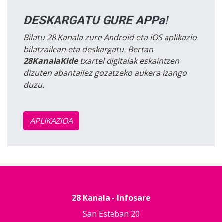
DESKARGATU GURE APPa!
Bilatu 28 Kanala zure Android eta iOS aplikazio
bilatzailean eta deskargatu. Bertan
28KanalaKide
txartel digitalak eskaintzen
dizuten abantailez gozatzeko aukera izango
duzu.
APLIKAZIOA
28 Kanala - Infosare
San Esteban 20