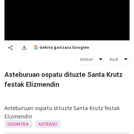
Gehitu gaitzazu Googlen
Entzun
Itzuli
Asteburuan ospatu dituzte Santa Krutz
festak Elizmendin
Asteburuan ospatu dituzte Santa Krutz festak
Elizmendin
GIZARTEA
ASTEASU