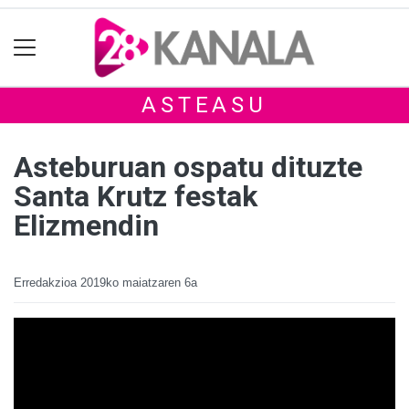
ASTEASU
Asteburuan ospatu dituzte
Santa Krutz festak
Elizmendin
Erredakzioa
2019ko maiatzaren 6a