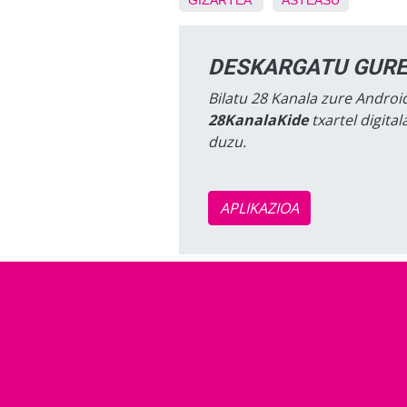
GIZARTEA
ASTEASU
DESKARGATU GURE
Bilatu 28 Kanala zure Android
28KanalaKide
txartel digita
duzu.
APLIKAZIOA