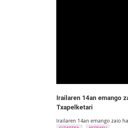
Irailaren 14an emango z
Txapelketari
Irailaren 14an emango zaio ha