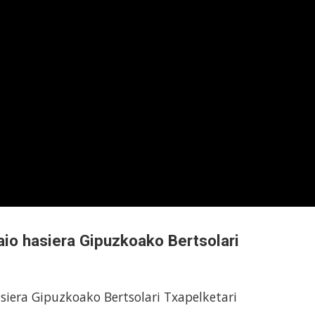
aio hasiera Gipuzkoako Bertsolari
siera Gipuzkoako Bertsolari Txapelketari