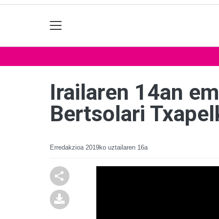
Irailaren 14an e
Bertsolari Txapel
Erredakzioa
2019ko uztailaren 16a