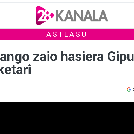
ASTEASU
mango zaio hasiera Gip
ketari