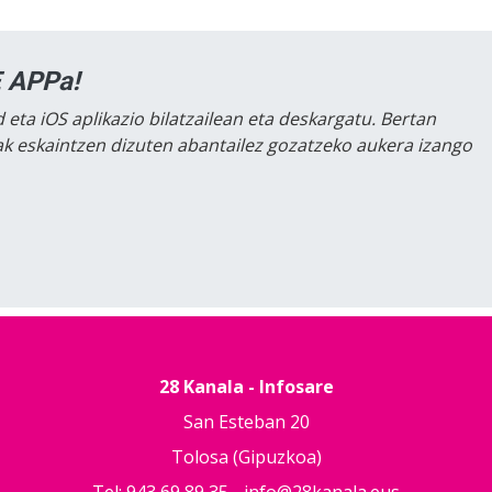
 APPa!
 eta iOS aplikazio bilatzailean eta deskargatu. Bertan
lak eskaintzen dizuten abantailez gozatzeko aukera izango
28 Kanala - Infosare
San Esteban 20
Tolosa (Gipuzkoa)
Tel: 943 69 89 35 -
info@28kanala.eus