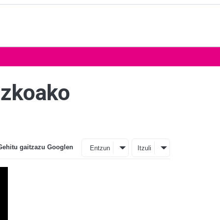
uzkoako
Gehitu gaitzazu Googlen
Entzun
Itzuli