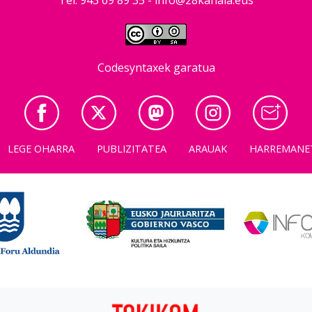
Codesyntaxek garatua
LEGE OHARRA
PUBLIZITATEA
ARAUAK
HARREMANE