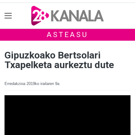
ASTEASU
Gipuzkoako Bertsolari
Txapelketa aurkeztu dute
Erredakzioa
2019ko irailaren 9a