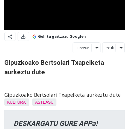
Gehitu gaitzazu Googlen
Entzun
Itzuli
Gipuzkoako Bertsolari Txapelketa
aurkeztu dute
Gipuzkoako Bertsolari Txapelketa aurkeztu dute
KULTURA
ASTEASU
DESKARGATU GURE APPa!