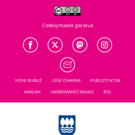
Codesyntaxek garatua
HONI BURUZ
LEGE OHARRA
PUBLIZITATEA
ARAUAK
HARREMANETARAKO
RSS