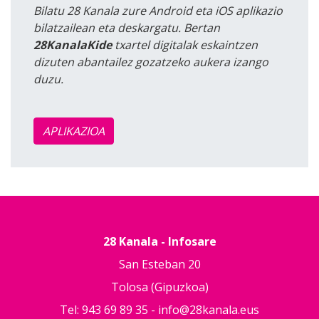
Bilatu 28 Kanala zure Android eta iOS aplikazio
bilatzailean eta deskargatu. Bertan
28KanalaKide
txartel digitalak eskaintzen
dizuten abantailez gozatzeko aukera izango
duzu.
APLIKAZIOA
28 Kanala - Infosare
San Esteban 20
Tolosa (Gipuzkoa)
Tel: 943 69 89 35 -
info@28kanala.eus