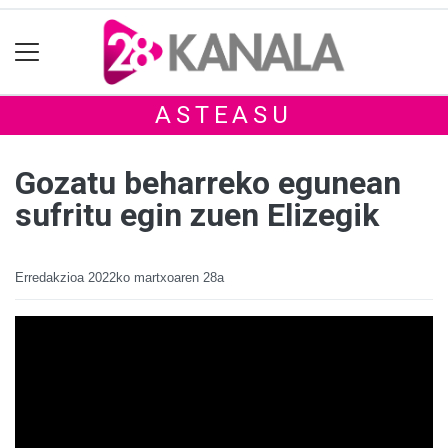
ASTEASU
Gozatu beharreko egunean
sufritu egin zuen Elizegik
Erredakzioa
2022ko martxoaren 28a