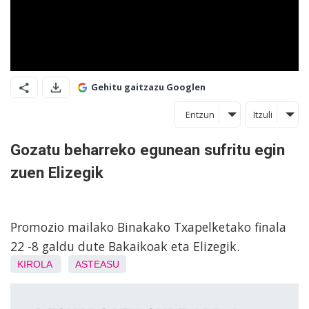
Gehitu gaitzazu Googlen
Entzun
Itzuli
Gozatu beharreko egunean sufritu egin
zuen Elizegik
Promozio mailako Binakako Txapelketako finala
22 -8 galdu dute Bakaikoak eta Elizegik.
KIROLA
ASTEASU