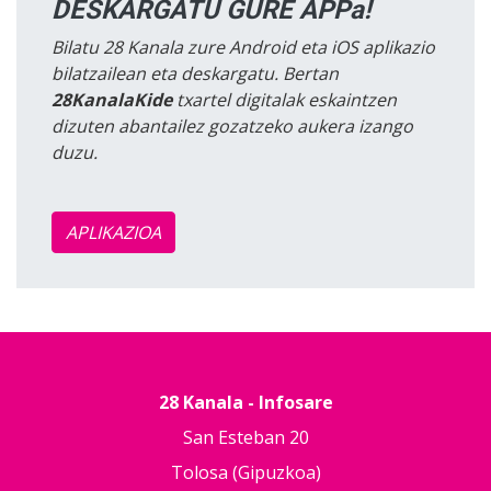
DESKARGATU GURE APPa!
Bilatu 28 Kanala zure Android eta iOS aplikazio
bilatzailean eta deskargatu. Bertan
28KanalaKide
txartel digitalak eskaintzen
dizuten abantailez gozatzeko aukera izango
duzu.
APLIKAZIOA
28 Kanala - Infosare
San Esteban 20
Tolosa (Gipuzkoa)