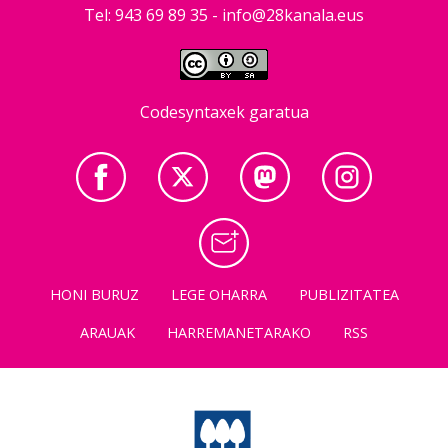
Tel: 943 69 89 35 -
info@28kanala.eus
Codesyntaxek garatua
HONI BURUZ
LEGE OHARRA
PUBLIZITATEA
ARAUAK
HARREMANETARAKO
RSS