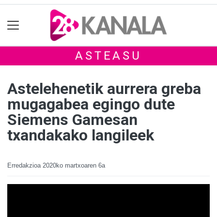
ASTEASU
Astelehenetik aurrera greba
mugagabea egingo dute
Siemens Gamesan
txandakako langileek
Erredakzioa
2020ko martxoaren 6a