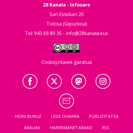
28 Kanala - Infosare
San Esteban 20
Tolosa (Gipuzkoa)
Tel: 943 69 89 35 -
info@28kanala.eus
Codesyntaxek garatua
HONI BURUZ
LEGE OHARRA
PUBLIZITATEA
ARAUAK
HARREMANETARAKO
RSS