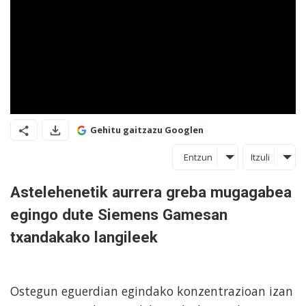
Gehitu gaitzazu Googlen
Entzun
Itzuli
Astelehenetik aurrera greba mugagabea
egingo dute Siemens Gamesan
txandakako langileek
Ostegun eguerdian egindako konzentrazioan izan