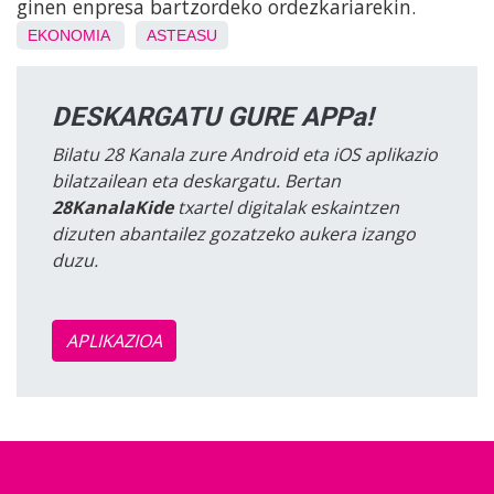
ginen enpresa bartzordeko ordezkariarekin.
EKONOMIA
ASTEASU
DESKARGATU GURE APPa!
Bilatu 28 Kanala zure Android eta iOS aplikazio
bilatzailean eta deskargatu. Bertan
28KanalaKide
txartel digitalak eskaintzen
dizuten abantailez gozatzeko aukera izango
duzu.
APLIKAZIOA