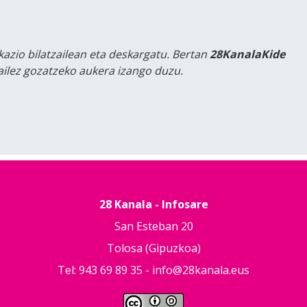
kazio bilatzailean eta deskargatu. Bertan
28KanalaKide
tailez gozatzeko aukera izango duzu.
28 Kanala - Infosare
San Esteban 20
Tolosa (Gipuzkoa)
Tel: 943 69 89 35 -
info@28kanala.eus