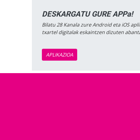
DESKARGATU GURE APPa!
Bilatu 28 Kanala zure Android eta iOS apli
txartel digitalak eskaintzen dizuten aban
APLIKAZIOA