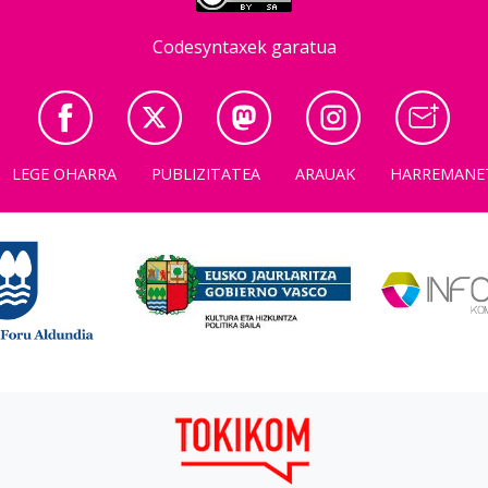
Codesyntaxek garatua
LEGE OHARRA
PUBLIZITATEA
ARAUAK
HARREMANE