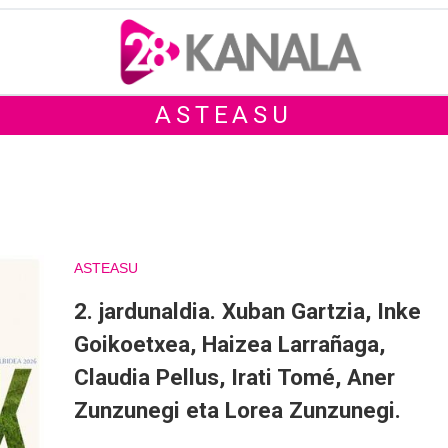
ASTEASU
ASTEASU
2. jardunaldia. Xuban Gartzia, Inke
Goikoetxea, Haizea Larrañaga,
Claudia Pellus, Irati Tomé, Aner
Zunzunegi eta Lorea Zunzunegi.