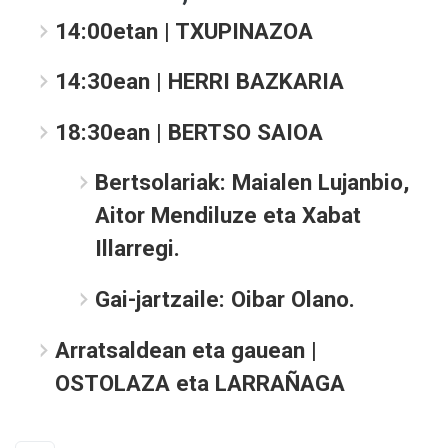
14:00etan
| TXUPINAZOA
14:30ean
| HERRI BAZKARIA
18:30ean
| BERTSO SAIOA
Bertsolariak:
Maialen Lujanbio,
Aitor Mendiluze eta Xabat
Illarregi.
Gai-jartzaile:
Oibar Olano.
Arratsaldean eta gauean
|
OSTOLAZA eta LARRAÑAGA