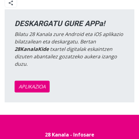
DESKARGATU GURE APPa!
Bilatu 28 Kanala zure Android eta iOS aplikazio
bilatzailean eta deskargatu. Bertan
28KanalaKide
txartel digitalak eskaintzen
dizuten abantailez gozatzeko aukera izango
duzu.
APLIKAZIOA
28 Kanala - Infosare