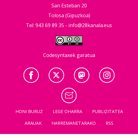
San Esteban 20
Tolosa (Gipuzkoa)
Tel: 943 69 89 35 -
info@28kanala.eus
Codesyntaxek garatua
HONI BURUZ
LEGE OHARRA
PUBLIZITATEA
ARAUAK
HARREMANETARAKO
RSS