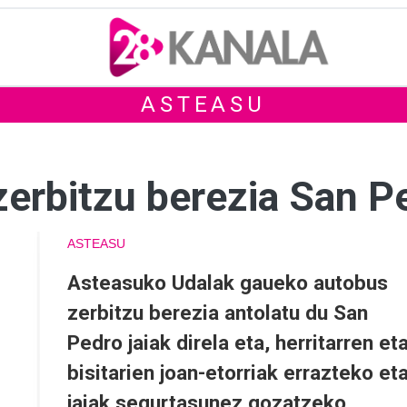
ASTEASU
erbitzu berezia San P
ASTEASU
Asteasuko Udalak gaueko autobus
zerbitzu berezia antolatu du San
Pedro jaiak direla eta, herritarren et
bisitarien joan-etorriak errazteko et
jaiak segurtasunez gozatzeko.