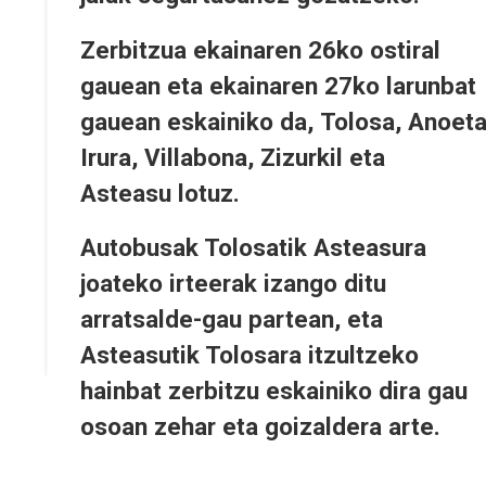
Zerbitzua
ekainaren 26ko ostiral
gauean
eta
ekainaren 27ko larunbat
gauean
eskainiko da,
Tolosa, Anoeta
Irura, Villabona, Zizurkil eta
Asteasu
lotuz.
Autobusak Tolosatik Asteasura
joateko irteerak izango ditu
arratsalde-gau partean, eta
Asteasutik Tolosara itzultzeko
hainbat zerbitzu eskainiko dira gau
osoan zehar eta goizaldera arte.