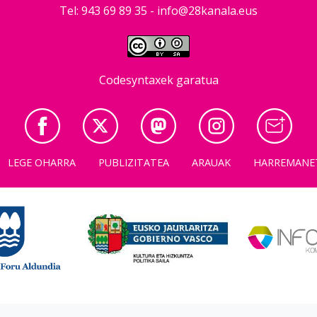
Tel: 943 69 89 35 -
info@28kanala.eus
Codesyntaxek garatua
LEGE OHARRA
PUBLIZITATEA
ARAUAK
HARREMANE