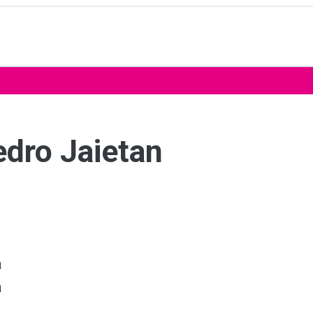
edro Jaietan
a
a