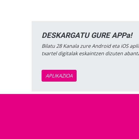
DESKARGATU GURE APPa!
Bilatu 28 Kanala zure Android eta iOS apli
txartel digitalak eskaintzen dizuten aban
APLIKAZIOA