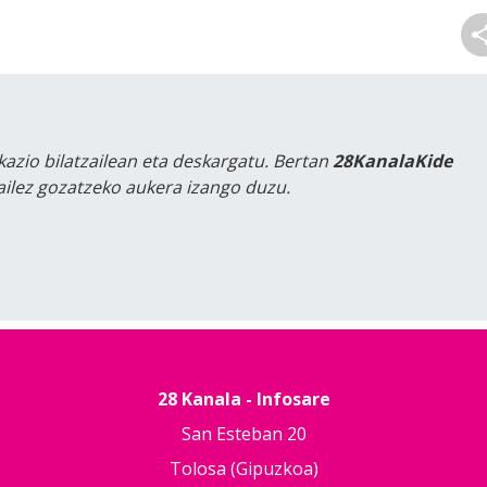
kazio bilatzailean eta deskargatu. Bertan
28KanalaKide
tailez gozatzeko aukera izango duzu.
28 Kanala - Infosare
San Esteban 20
Tolosa (Gipuzkoa)