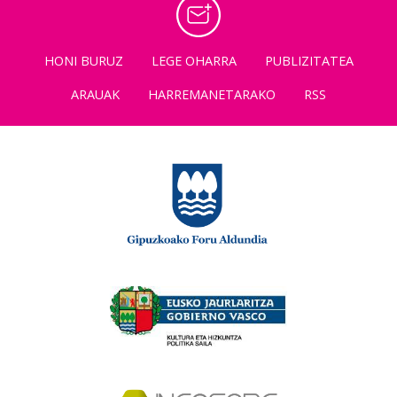
HONI BURUZ
LEGE OHARRA
PUBLIZITATEA
ARAUAK
HARREMANETARAKO
RSS