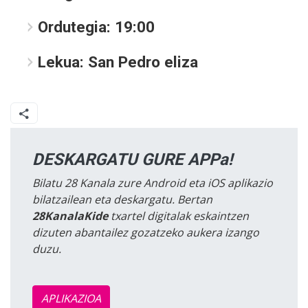
Ordutegia:
19:00
Lekua:
San Pedro eliza
DESKARGATU GURE APPa!
Bilatu 28 Kanala zure Android eta iOS aplikazio
bilatzailean eta deskargatu. Bertan
28KanalaKide
txartel digitalak eskaintzen
dizuten abantailez gozatzeko aukera izango
duzu.
APLIKAZIOA