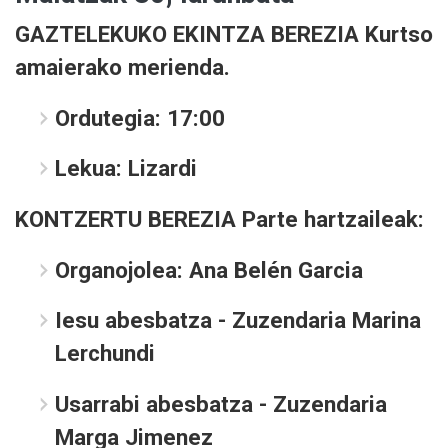
GAZTELEKUKO EKINTZA BEREZIA
Kurtso
amaierako merienda.
Ordutegia:
17:00
Lekua:
Lizardi
KONTZERTU BEREZIA
Parte hartzaileak:
Organojolea: Ana Belén Garcia
Iesu abesbatza - Zuzendaria Marina
Lerchundi
Usarrabi abesbatza - Zuzendaria
Marga Jimenez