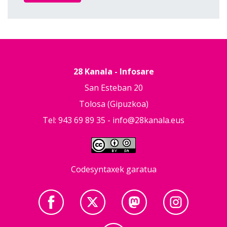
28 Kanala - Infosare
San Esteban 20
Tolosa (Gipuzkoa)
Tel: 943 69 89 35 -
info@28kanala.eus
Codesyntaxek garatua