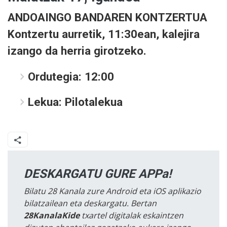
ANDOAINGO BANDAREN KONTZERTUA
Kontzertu aurretik, 11:30ean, kalejira
izango da herria girotzeko.
Ordutegia:
12:00
Lekua:
Pilotalekua
DESKARGATU GURE APPa!
Bilatu 28 Kanala zure Android eta iOS aplikazio
bilatzailean eta deskargatu. Bertan
28KanalaKide
txartel digitalak eskaintzen