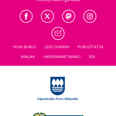
HONI BURUZ
LEGE OHARRA
PUBLIZITATEA
ARAUAK
HARREMANETARAKO
RSS