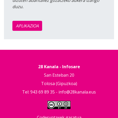
dizuten abantailez gozatzeko aukera izango
duzu.
APLIKAZIOA
28 Kanala - Infosare
San Esteban 20
Tolosa (Gipuzkoa)
Tel: 943 69 89 35 -
info@28kanala.eus
Codesyntaxek garatua