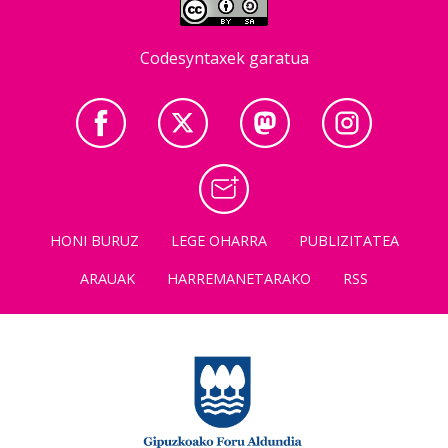
Codesyntaxek garatua
HONI BURUZ
LEGE OHARRA
PUBLIZITATEA
ARAUAK
HARREMANETARAKO
RSS