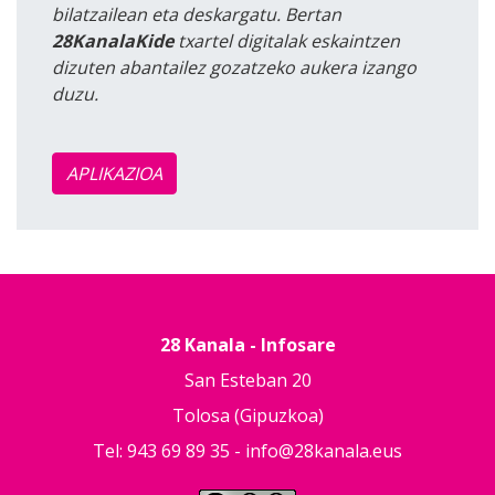
bilatzailean eta deskargatu. Bertan
28KanalaKide
txartel digitalak eskaintzen
dizuten abantailez gozatzeko aukera izango
duzu.
APLIKAZIOA
28 Kanala - Infosare
San Esteban 20
Tolosa (Gipuzkoa)
Tel: 943 69 89 35 -
info@28kanala.eus