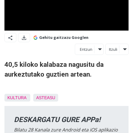
Gehitu gaitzazu Googlen
Entzun
Itzuli
40,5 kiloko kalabaza nagusitu da
aurkeztutako guztien artean.
KULTURA
ASTEASU
DESKARGATU GURE APPa!
Bilatu 28 Kanala zure Android eta iOS aplikazio