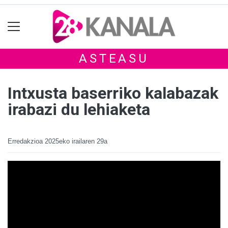
ASTEASU
Intxusta baserriko kalabazak
irabazi du lehiaketa
Erredakzioa
2025eko irailaren 29a