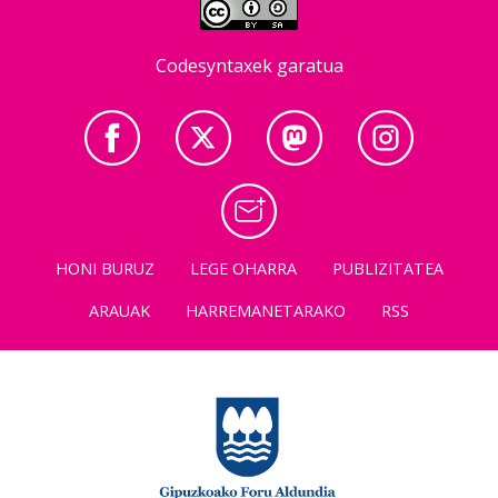
Codesyntaxek garatua
HONI BURUZ
LEGE OHARRA
PUBLIZITATEA
ARAUAK
HARREMANETARAKO
RSS