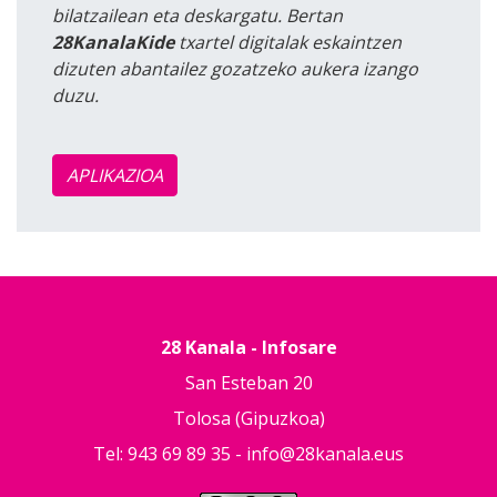
bilatzailean eta deskargatu. Bertan
28KanalaKide
txartel digitalak eskaintzen
dizuten abantailez gozatzeko aukera izango
duzu.
APLIKAZIOA
28 Kanala - Infosare
San Esteban 20
Tolosa (Gipuzkoa)
Tel: 943 69 89 35 -
info@28kanala.eus