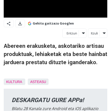
Gehitu gaitzazu Googlen
Entzun
Itzuli
Abereen erakusketa, askotariko artisau
produktuak, lehiaketak eta beste hainbat
jarduera prestatu dituzte iganderako.
KULTURA
ASTEASU
DESKARGATU GURE APPa!
Bilatu 28 Kanala zure Android eta iOS aplikazio