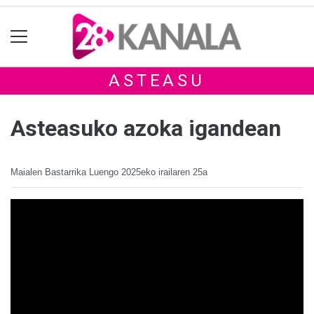
ASTEASU
Asteasuko azoka igandean
Maialen Bastarrika Luengo
2025eko irailaren 25a