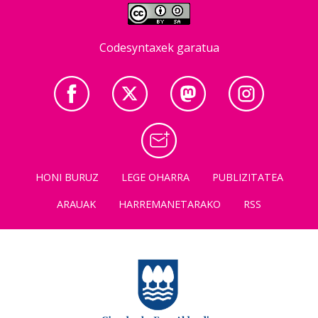
Codesyntaxek garatua
HONI BURUZ
LEGE OHARRA
PUBLIZITATEA
ARAUAK
HARREMANETARAKO
RSS