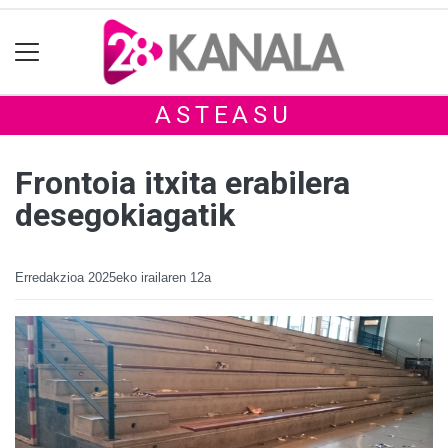
ASTEASU
Frontoia itxita erabilera
desegokiagatik
Erredakzioa
2025eko irailaren 12a