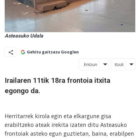
Asteasuko Udala
Gehitu gaitzazu Googlen
Entzun
Itzuli
Irailaren 11tik 18ra frontoia itxita
egongo da.
Herritarrek kirola egin eta elkargune gisa
erabiltzeko ateak irekita izaten ditu Asteasuko
frontoiak asteko egun guztietan, baina, erabilpen