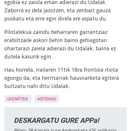
egokia ez zaiola eman adierazi du Udalak.
Zaborra ez dela jasotzen, eta zenbait gauza
puskatu eta erre egin direla ere aipatu du.
Pilotalekua zaindu beharraren garrantziaz
erabiltzaile askori behin baino gehiagotan
ohartarazi zaiela adierazi du Udalak, baina ez
dutela kasurik egin.
Hau horrela, irailaren 11tik 18ra frontoia itxita
egongo da, eta herritarrak hausnarketa egitera
bultzatu nahi ditu Udalak.
GIZARTEA
ASTEASU
DESKARGATU GURE APPa!
Bilatu 28 Kanala zure Android eta iOS aplikazio