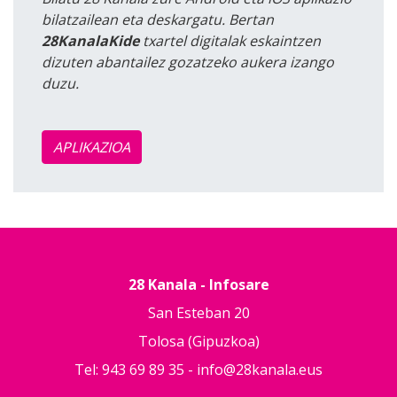
bilatzailean eta deskargatu. Bertan
28KanalaKide
txartel digitalak eskaintzen
dizuten abantailez gozatzeko aukera izango
duzu.
APLIKAZIOA
28 Kanala - Infosare
San Esteban 20
Tolosa (Gipuzkoa)
Tel: 943 69 89 35 -
info@28kanala.eus