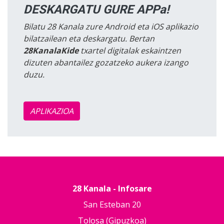
DESKARGATU GURE APPa!
Bilatu 28 Kanala zure Android eta iOS aplikazio
bilatzailean eta deskargatu. Bertan
28KanalaKide
txartel digitalak eskaintzen
dizuten abantailez gozatzeko aukera izango
duzu.
APLIKAZIOA
28 Kanala - Infosare
San Esteban 20
Tolosa (Gipuzkoa)