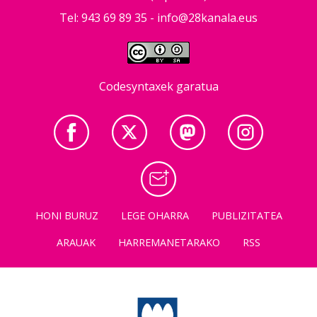
Tel: 943 69 89 35 -
info@28kanala.eus
Codesyntaxek garatua
HONI BURUZ
LEGE OHARRA
PUBLIZITATEA
ARAUAK
HARREMANETARAKO
RSS