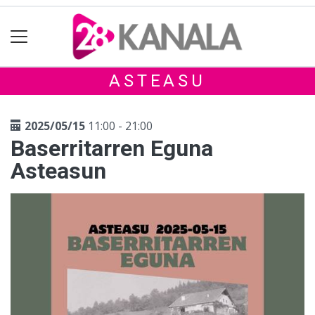
ASTEASU
2025/05/15
11:00 - 21:00
Baserritarren Eguna
Asteasun