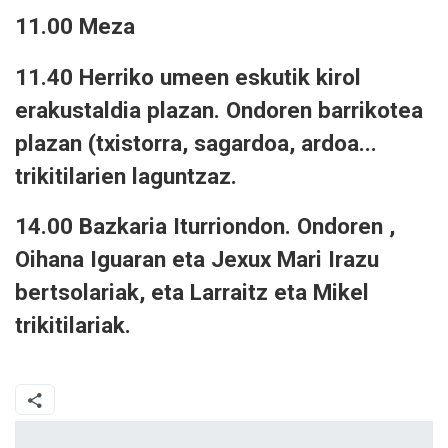
11.00 Meza
11.40 Herriko umeen eskutik kirol
erakustaldia plazan. Ondoren barrikotea
plazan (txistorra, sagardoa, ardoa...
trikitilarien laguntzaz.
14.00 Bazkaria Iturriondon. Ondoren ,
Oihana Iguaran eta Jexux Mari Irazu
bertsolariak, eta Larraitz eta Mikel
trikitilariak.