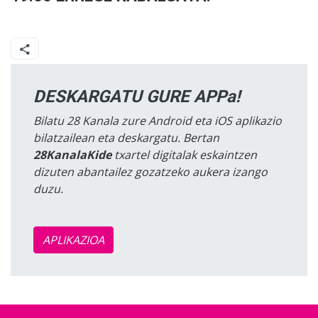
DESKARGATU GURE APPa!
Bilatu 28 Kanala zure Android eta iOS aplikazio
bilatzailean eta deskargatu. Bertan
28KanalaKide
txartel digitalak eskaintzen
dizuten abantailez gozatzeko aukera izango
duzu.
APLIKAZIOA