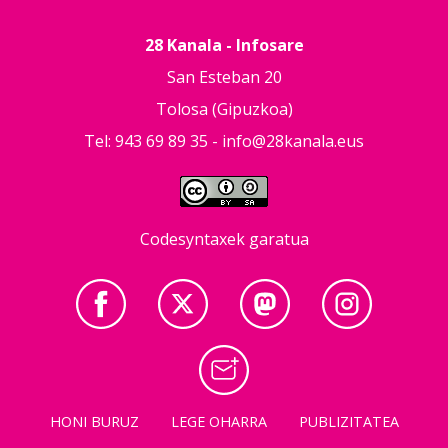
28 Kanala - Infosare
San Esteban 20
Tolosa (Gipuzkoa)
Tel: 943 69 89 35 -
info@28kanala.eus
Codesyntaxek garatua
HONI BURUZ
LEGE OHARRA
PUBLIZITATEA